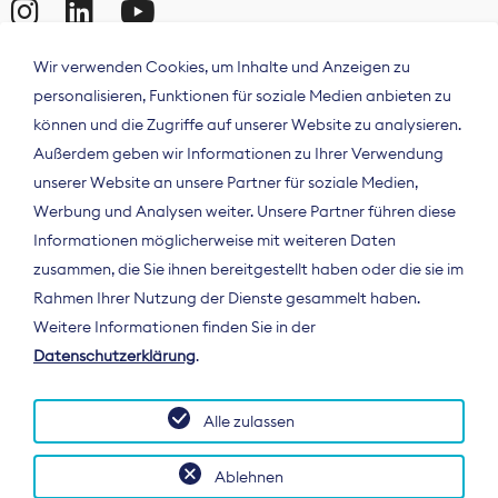
Wir verwenden Cookies, um Inhalte und Anzeigen zu
personalisieren, Funktionen für soziale Medien anbieten zu
können und die Zugriffe auf unserer Website zu analysieren.
Außerdem geben wir Informationen zu Ihrer Verwendung
unserer Website an unsere Partner für soziale Medien,
Werbung und Analysen weiter. Unsere Partner führen diese
Informationen möglicherweise mit weiteren Daten
ÜBER UNS
zusammen, die Sie ihnen bereitgestellt haben oder die sie im
Der Bundesverband Digitalpublisher und
Rahmen Ihrer Nutzung der Dienste gesammelt haben.
Zeitungsverleger (BDZV) vertritt als
Weitere Informationen finden Sie in der
Spitzenorganisation die Interessen der
Datenschutzerklärung
.
Zeitungsverlage und digitalen Publisher in
Deutschland und auf EU-Ebene.
Alle zulassen
Ablehnen