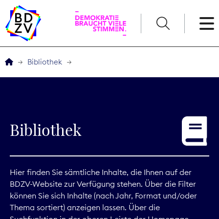
English
Bibliothek
Der BDZV
Veranstaltungen
Bibliothek
Service
THEMEN
Hier finden Sie sämtliche Inhalte, die Ihnen auf der
BDZV-Website zur Verfügung stehen. Über die Filter
Digitales
können Sie sich Inhalte (nach Jahr, Format und/oder
Thema sortiert) anzeigen lassen. Über die
Kommunikation
Suchfunktion in der oberen Leiste der Homepage