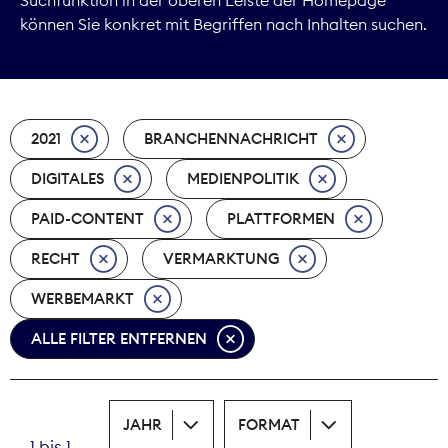
können Sie konkret mit Begriffen nach Inhalten suchen.
Marktdaten
Medienpolitik
2021
BRANCHENNACHRICHT
Nachhaltigkeit
DIGITALES
MEDIENPOLITIK
Nachwuchs
PAID-CONTENT
PLATTFORMEN
Nova Award
RECHT
VERMARKTUNG
Pressefreiheit
WERBEMARKT
ALLE FILTER ENTFERNEN
Print
Recht
JAHR
FORMAT
Tarifpolitik
1 bis 1