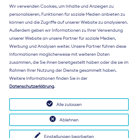
Wir verwenden Cookies, um Inhalte und Anzeigen zu
personalisieren, Funktionen für soziale Medien anbieten zu
können und die Zugriffe auf unserer Website zu analysieren.
Außerdem geben wir Informationen zu Ihrer Verwendung
unserer Website an unsere Partner für soziale Medien,
Werbung und Analysen weiter. Unsere Partner führen diese
Informationen möglicherweise mit weiteren Daten
ÜBER UNS
zusammen, die Sie ihnen bereitgestellt haben oder die sie im
Der Bundesverband Digitalpublisher und
Rahmen Ihrer Nutzung der Dienste gesammelt haben.
Zeitungsverleger (BDZV) vertritt als
Weitere Informationen finden Sie in der
Spitzenorganisation die Interessen der
Datenschutzerklärung
.
Zeitungsverlage und digitalen Publisher in
Deutschland und auf EU-Ebene.
Alle zulassen
Ablehnen
Einstellungen bearbeiten