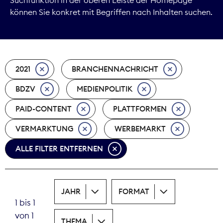
können Sie konkret mit Begriffen nach Inhalten suchen.
Marktdaten
Medienpolitik
2021
BRANCHENNACHRICHT
Nachhaltigkeit
BDZV
MEDIENPOLITIK
Nachwuchs
PAID-CONTENT
PLATTFORMEN
Nova Award
VERMARKTUNG
WERBEMARKT
Pressefreiheit
ALLE FILTER ENTFERNEN
Print
JAHR
FORMAT
Recht
1 bis 1
von 1
Tarifpolitik
THEMA