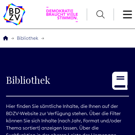
English
Bibliothek
Der BDZV
Veranstaltungen
Bibliothek
Service
THEMEN
Hier finden Sie sämtliche Inhalte, die Ihnen auf der
BDZV-Website zur Verfügung stehen. Über die Filter
Digitales
können Sie sich Inhalte (nach Jahr, Format und/oder
Thema sortiert) anzeigen lassen. Über die
Kommunikation
Suchfunktion in der oberen Leiste der Homepage