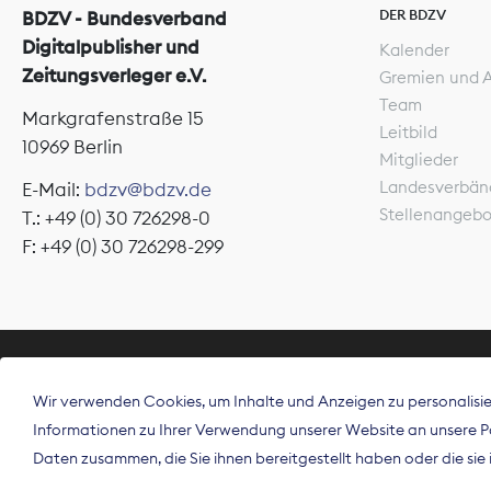
DER BDZV
BDZV - Bundesverband
Digitalpublisher und
Kalender
Zeitungsverleger e.V.
Gremien und 
Team
Markgrafenstraße 15
Leitbild
10969 Berlin
Mitglieder
Landesverbän
E-Mail:
bdzv@bdzv.de
Stellenangeb
T.: +49 (0) 30 726298-0
F: +49 (0) 30 726298-299
ÜBER UNS
Wir verwenden Cookies, um Inhalte und Anzeigen zu personalisier
Der Bundesve
Informationen zu Ihrer Verwendung unserer Website an unsere Par
Spitzenorgan
Daten zusammen, die Sie ihnen bereitgestellt haben oder die si
Deutschland