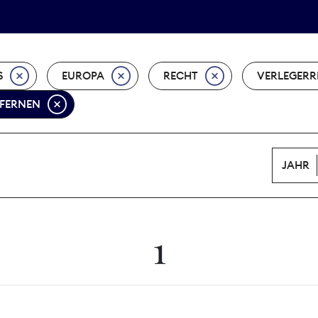
Tarifpolitik
Wächterpreis
S
EUROPA
RECHT
VERLEGERR
TFERNEN
JAHR
1