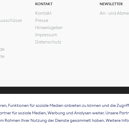
KONTAKT
NEWSLETTER
Kontakt
An- und Abme
Ausschüsse
Presse
Hinweisgeber
Impressum
Datenschutz
de
ote
en, Funktionen für soziale Medien anbieten zu können und die Zugri
rband Digitalpublisher und Zeitungsverleger (BDZV) vert
tner für soziale Medien, Werbung und Analysen weiter. Unsere Partne
isation die Interessen der Zeitungsverlage und digitalen
e im Rahmen Ihrer Nutzung der Dienste gesammelt haben. Weitere Info
 und auf EU-Ebene.