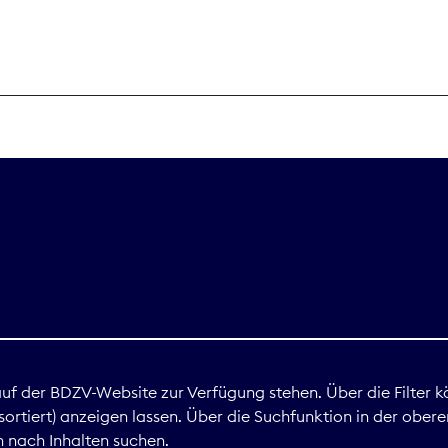
THEMEN
Digitales
Marktdaten
Nachhaltigkei
Nova Award
land
 auf der BDZV-Website zur Verfügung stehen. Über die Filter k
ortiert) anzeigen lassen. Über die Suchfunktion in der obere
Print
 nach Inhalten suchen.