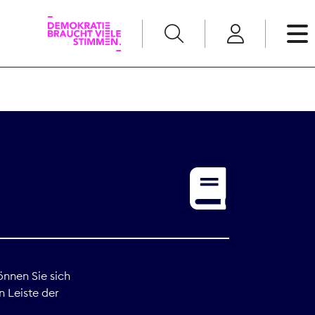
English
Kommunikation
Medienpolitik
t
Nachwuchs
Pressefreiheit
önnen Sie sich
n Leiste der
Recht