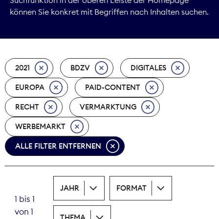
können Sie konkret mit Begriffen nach Inhalten suchen.
Marktdaten
Medienpolitik
2021
BDZV
DIGITALES
Nachhaltigkeit
EUROPA
PAID-CONTENT
Nachwuchs
RECHT
VERMARKTUNG
Nova Award
WERBEMARKT
Pressefreiheit
ALLE FILTER ENTFERNEN
Print
JAHR
FORMAT
Recht
1 bis 1
von 1
Tarifpolitik
THEMA