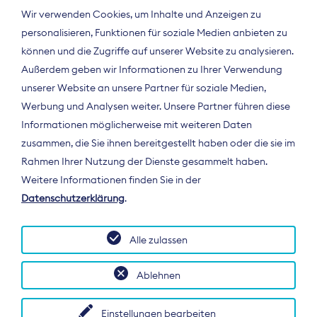
Wir verwenden Cookies, um Inhalte und Anzeigen zu
personalisieren, Funktionen für soziale Medien anbieten zu
können und die Zugriffe auf unserer Website zu analysieren.
Außerdem geben wir Informationen zu Ihrer Verwendung
unserer Website an unsere Partner für soziale Medien,
Werbung und Analysen weiter. Unsere Partner führen diese
Informationen möglicherweise mit weiteren Daten
ÜBER UNS
zusammen, die Sie ihnen bereitgestellt haben oder die sie im
Der Bundesverband Digitalpublisher und
Rahmen Ihrer Nutzung der Dienste gesammelt haben.
Zeitungsverleger (BDZV) vertritt als
Weitere Informationen finden Sie in der
Spitzenorganisation die Interessen der
Datenschutzerklärung
.
Zeitungsverlage und digitalen Publisher in
Deutschland und auf EU-Ebene.
Alle zulassen
Ablehnen
Einstellungen bearbeiten