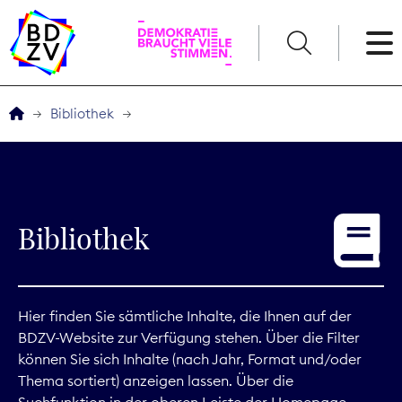
English
Bibliothek
Der BDZV
Veranstaltungen
Bibliothek
Service
THEMEN
Hier finden Sie sämtliche Inhalte, die Ihnen auf der
BDZV-Website zur Verfügung stehen. Über die Filter
Digitales
können Sie sich Inhalte (nach Jahr, Format und/oder
Thema sortiert) anzeigen lassen. Über die
Kommunikation
Suchfunktion in der oberen Leiste der Homepage