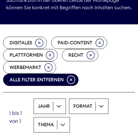
können Sie konkret mit Begriffen nach Inhalten suchen.
Marktdaten
Medienpolitik
DIGITALES
PAID-CONTENT
Nachhaltigkeit
PLATTFORMEN
RECHT
Nachwuchs
WERBEMARKT
Nova Award
ALLE FILTER ENTFERNEN
Pressefreiheit
Print
JAHR
FORMAT
1 bis 1
Recht
von 1
THEMA
Tarifpolitik