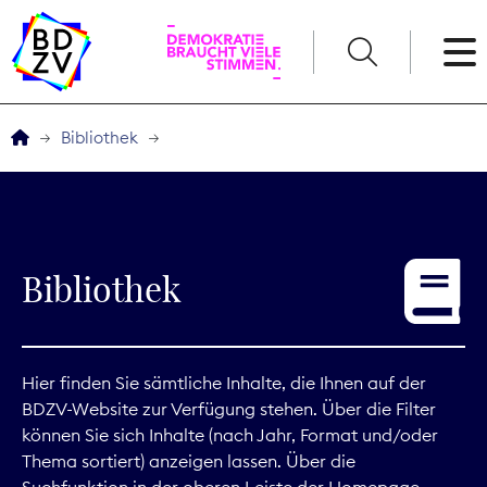
English
Bibliothek
Der BDZV
Veranstaltungen
Bibliothek
Service
THEMEN
Hier finden Sie sämtliche Inhalte, die Ihnen auf der
BDZV-Website zur Verfügung stehen. Über die Filter
Digitales
können Sie sich Inhalte (nach Jahr, Format und/oder
Thema sortiert) anzeigen lassen. Über die
Kommunikation
Suchfunktion in der oberen Leiste der Homepage