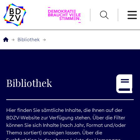
English
Bibliothek
Der BDZV
Veranstaltungen
Bibliothek
Service
THEMEN
Hier finden Sie sämtliche Inhalte, die Ihnen auf der
BDZV-Website zur Verfügung stehen. Über die Filter
Digitales
können Sie sich Inhalte (nach Jahr, Format und/oder
Thema sortiert) anzeigen lassen. Über die
Kommunikation
Suchfunktion in der oberen Leiste der Homepage