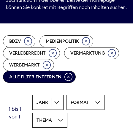
können Sie konkret mit Begriffen nach Inhalten suchen.
Marktdaten
Medienpolitik
BDZV
MEDIENPOLITIK
Nachhaltigkeit
VERLEGERRECHT
VERMARKTUNG
Nachwuchs
WERBEMARKT
Nova Award
ALLE FILTER ENTFERNEN
Pressefreiheit
Print
JAHR
FORMAT
1 bis 1
Recht
von 1
THEMA
Tarifpolitik