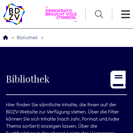
English
Bibliothek
Der BDZV
Veranstaltungen
Bibliothek
Service
THEMEN
Hier finden Sie sämtliche Inhalte, die Ihnen auf der
BDZV-Website zur Verfügung stehen. Über die Filter
Digitales
können Sie sich Inhalte (nach Jahr, Format und/oder
Thema sortiert) anzeigen lassen. Über die
Kommunikation
Suchfunktion in der oberen Leiste der Homepage