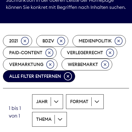
können Sie konkret mit Begriffen nach Inhalten suchen.
Marktdaten
Medienpolitik
2021
BDZV
MEDIENPOLITIK
Nachhaltigkeit
PAID-CONTENT
VERLEGERRECHT
Nachwuchs
VERMARKTUNG
WERBEMARKT
Nova Award
ALLE FILTER ENTFERNEN
Pressefreiheit
Print
JAHR
FORMAT
1 bis 1
Recht
von 1
THEMA
Tarifpolitik