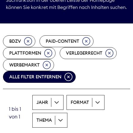
können Sie konkret mit Begriffen nach Inhalten suchen.
Marktdaten
Medienpolitik
BDZV
PAID-CONTENT
Nachhaltigkeit
PLATTFORMEN
VERLEGERRECHT
Nachwuchs
WERBEMARKT
Nova Award
ALLE FILTER ENTFERNEN
Pressefreiheit
Print
JAHR
FORMAT
1 bis 1
Recht
von 1
THEMA
Tarifpolitik