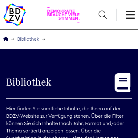
English
Bibliothek
Der BDZV
Veranstaltungen
Bibliothek
Service
THEMEN
Hier finden Sie sämtliche Inhalte, die Ihnen auf der
BDZV-Website zur Verfügung stehen. Über die Filter
Digitales
können Sie sich Inhalte (nach Jahr, Format und/oder
Thema sortiert) anzeigen lassen. Über die
Kommunikation
Suchfunktion in der oberen Leiste der Homepage