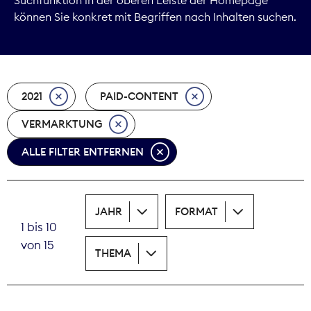
können Sie konkret mit Begriffen nach Inhalten suchen.
Marktdaten
Medienpolitik
2021
PAID-CONTENT
Nachhaltigkeit
VERMARKTUNG
Nachwuchs
ALLE FILTER ENTFERNEN
Nova Award
Pressefreiheit
JAHR
FORMAT
1 bis 10
Print
von 15
THEMA
Recht
Tarifpolitik