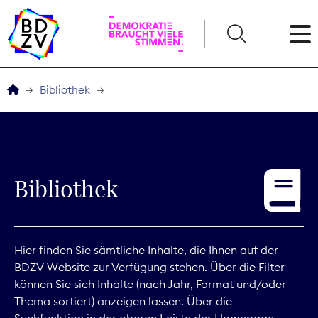
English
Bibliothek
Der BDZV
Veranstaltungen
Bibliothek
Service
THEMEN
Hier finden Sie sämtliche Inhalte, die Ihnen auf der
BDZV-Website zur Verfügung stehen. Über die Filter
Digitales
können Sie sich Inhalte (nach Jahr, Format und/oder
Thema sortiert) anzeigen lassen. Über die
Kommunikation
Suchfunktion in der oberen Leiste der Homepage