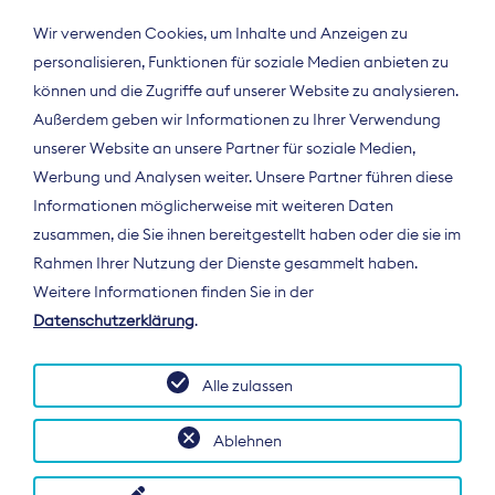
Wir verwenden Cookies, um Inhalte und Anzeigen zu
personalisieren, Funktionen für soziale Medien anbieten zu
können und die Zugriffe auf unserer Website zu analysieren.
Außerdem geben wir Informationen zu Ihrer Verwendung
unserer Website an unsere Partner für soziale Medien,
Werbung und Analysen weiter. Unsere Partner führen diese
Informationen möglicherweise mit weiteren Daten
ÜBER UNS
zusammen, die Sie ihnen bereitgestellt haben oder die sie im
Der Bundesverband Digitalpublisher und
Rahmen Ihrer Nutzung der Dienste gesammelt haben.
Zeitungsverleger (BDZV) vertritt als
Weitere Informationen finden Sie in der
Spitzenorganisation die Interessen der
Datenschutzerklärung
.
Zeitungsverlage und digitalen Publisher in
Deutschland und auf EU-Ebene.
Alle zulassen
Ablehnen