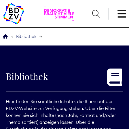
English
Bibliothek
Der BDZV
Veranstaltungen
Bibliothek
Service
THEMEN
Hier finden Sie sämtliche Inhalte, die Ihnen auf der
BDZV-Website zur Verfügung stehen. Über die Filter
Digitales
können Sie sich Inhalte (nach Jahr, Format und/oder
Thema sortiert) anzeigen lassen. Über die
Kommunikation
Suchfunktion in der oberen Leiste der Homepage