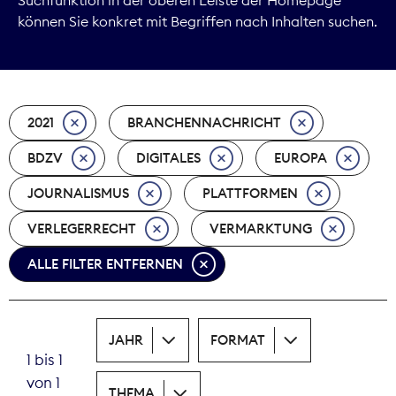
können Sie konkret mit Begriffen nach Inhalten suchen.
Marktdaten
Medienpolitik
2021
BRANCHENNACHRICHT
Nachhaltigkeit
BDZV
DIGITALES
EUROPA
Nachwuchs
JOURNALISMUS
PLATTFORMEN
Nova Award
VERLEGERRECHT
VERMARKTUNG
Pressefreiheit
ALLE FILTER ENTFERNEN
Print
JAHR
FORMAT
Recht
1 bis 1
von 1
Tarifpolitik
THEMA