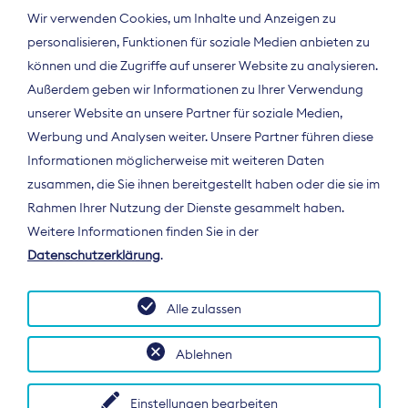
Wir verwenden Cookies, um Inhalte und Anzeigen zu
personalisieren, Funktionen für soziale Medien anbieten zu
können und die Zugriffe auf unserer Website zu analysieren.
Außerdem geben wir Informationen zu Ihrer Verwendung
unserer Website an unsere Partner für soziale Medien,
Werbung und Analysen weiter. Unsere Partner führen diese
Informationen möglicherweise mit weiteren Daten
ÜBER UNS
zusammen, die Sie ihnen bereitgestellt haben oder die sie im
Der Bundesverband Digitalpublisher und
Rahmen Ihrer Nutzung der Dienste gesammelt haben.
Zeitungsverleger (BDZV) vertritt als
Weitere Informationen finden Sie in der
Spitzenorganisation die Interessen der
Datenschutzerklärung
.
Zeitungsverlage und digitalen Publisher in
Deutschland und auf EU-Ebene.
Alle zulassen
Ablehnen
Einstellungen bearbeiten