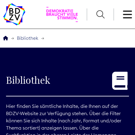
English
Bibliothek
Der BDZV
Veranstaltungen
Bibliothek
Service
THEMEN
Hier finden Sie sämtliche Inhalte, die Ihnen auf der
BDZV-Website zur Verfügung stehen. Über die Filter
Digitales
können Sie sich Inhalte (nach Jahr, Format und/oder
Thema sortiert) anzeigen lassen. Über die
Kommunikation
Suchfunktion in der oberen Leiste der Homepage