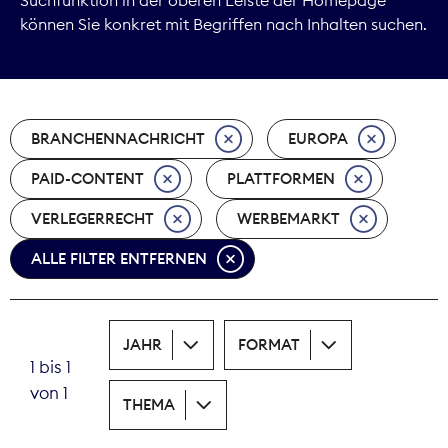
können Sie konkret mit Begriffen nach Inhalten suchen.
Marktdaten
Medienpolitik
BRANCHENNACHRICHT
EUROPA
Nachhaltigkeit
PAID-CONTENT
PLATTFORMEN
Nachwuchs
VERLEGERRECHT
WERBEMARKT
Nova Award
ALLE FILTER ENTFERNEN
Pressefreiheit
Print
JAHR
FORMAT
1 bis 1
Recht
von 1
THEMA
Tarifpolitik