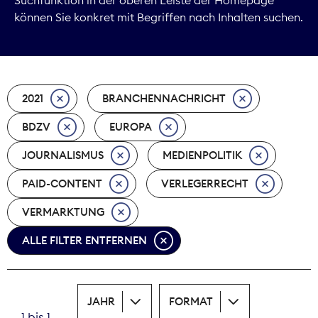
können Sie konkret mit Begriffen nach Inhalten suchen.
Marktdaten
Medienpolitik
2021
BRANCHENNACHRICHT
Nachhaltigkeit
BDZV
EUROPA
Nachwuchs
JOURNALISMUS
MEDIENPOLITIK
Nova Award
PAID-CONTENT
VERLEGERRECHT
Pressefreiheit
VERMARKTUNG
ALLE FILTER ENTFERNEN
Print
Recht
JAHR
FORMAT
Tarifpolitik
1 bis 1