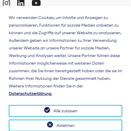
Wir verwenden Cookies, um Inhalte und Anzeigen zu
personalisieren, Funktionen für soziale Medien anbieten zu
können und die Zugriffe auf unserer Website zu analysieren.
Außerdem geben wir Informationen zu Ihrer Verwendung
unserer Website an unsere Partner für soziale Medien,
Werbung und Analysen weiter. Unsere Partner führen diese
Informationen möglicherweise mit weiteren Daten
ÜBER UNS
zusammen, die Sie ihnen bereitgestellt haben oder die sie im
Der Bundesverband Digitalpublisher und
Rahmen Ihrer Nutzung der Dienste gesammelt haben.
Zeitungsverleger (BDZV) vertritt als
Weitere Informationen finden Sie in der
Spitzenorganisation die Interessen der
Datenschutzerklärung
.
Zeitungsverlage und digitalen Publisher in
Deutschland und auf EU-Ebene.
Alle zulassen
Ablehnen