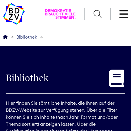
English
Bibliothek
Der BDZV
Veranstaltungen
Bibliothek
Service
THEMEN
Hier finden Sie sämtliche Inhalte, die Ihnen auf der
BDZV-Website zur Verfügung stehen. Über die Filter
Digitales
können Sie sich Inhalte (nach Jahr, Format und/oder
Thema sortiert) anzeigen lassen. Über die
Kommunikation
Suchfunktion in der oberen Leiste der Homepage