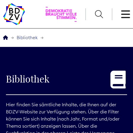
English
Bibliothek
Der BDZV
Veranstaltungen
Bibliothek
Service
THEMEN
Hier finden Sie sämtliche Inhalte, die Ihnen auf der
BDZV-Website zur Verfügung stehen. Über die Filter
Digitales
können Sie sich Inhalte (nach Jahr, Format und/oder
Thema sortiert) anzeigen lassen. Über die
Kommunikation
Suchfunktion in der oberen Leiste der Homepage