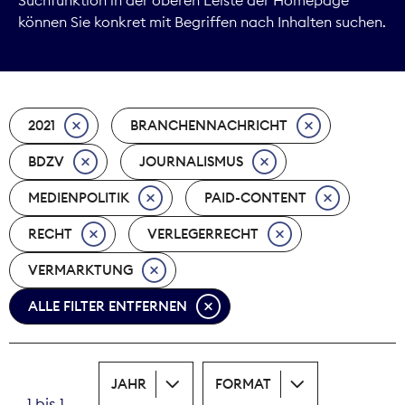
können Sie konkret mit Begriffen nach Inhalten suchen.
Marktdaten
Medienpolitik
2021
BRANCHENNACHRICHT
Nachhaltigkeit
BDZV
JOURNALISMUS
Nachwuchs
MEDIENPOLITIK
PAID-CONTENT
Nova Award
RECHT
VERLEGERRECHT
Pressefreiheit
VERMARKTUNG
ALLE FILTER ENTFERNEN
Print
Recht
JAHR
FORMAT
Tarifpolitik
1 bis 1