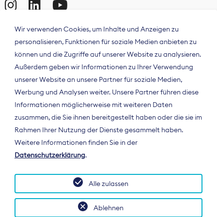
Wir verwenden Cookies, um Inhalte und Anzeigen zu
personalisieren, Funktionen für soziale Medien anbieten zu
können und die Zugriffe auf unserer Website zu analysieren.
Außerdem geben wir Informationen zu Ihrer Verwendung
unserer Website an unsere Partner für soziale Medien,
Werbung und Analysen weiter. Unsere Partner führen diese
Informationen möglicherweise mit weiteren Daten
ÜBER UNS
zusammen, die Sie ihnen bereitgestellt haben oder die sie im
Der Bundesverband Digitalpublisher und
Rahmen Ihrer Nutzung der Dienste gesammelt haben.
Zeitungsverleger (BDZV) vertritt als
Weitere Informationen finden Sie in der
Spitzenorganisation die Interessen der
Datenschutzerklärung
.
Zeitungsverlage und digitalen Publisher in
Deutschland und auf EU-Ebene.
Alle zulassen
Ablehnen