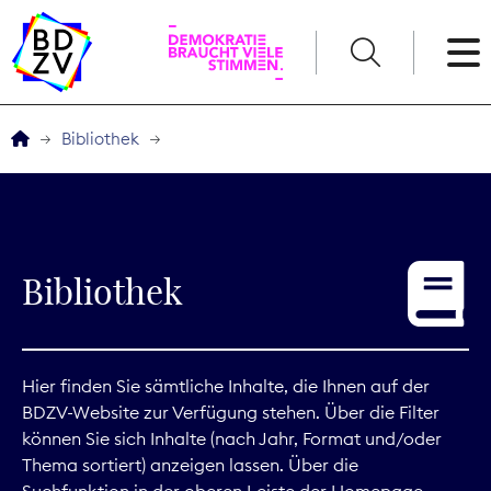
English
Bibliothek
Der BDZV
Veranstaltungen
Bibliothek
Service
THEMEN
Hier finden Sie sämtliche Inhalte, die Ihnen auf der
BDZV-Website zur Verfügung stehen. Über die Filter
Digitales
können Sie sich Inhalte (nach Jahr, Format und/oder
Thema sortiert) anzeigen lassen. Über die
Kommunikation
Suchfunktion in der oberen Leiste der Homepage