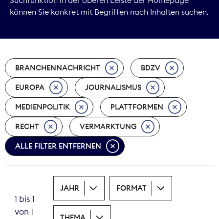
können Sie konkret mit Begriffen nach Inhalten suchen.
Marktdaten
Medienpolitik
BRANCHENNACHRICHT
BDZV
Nachhaltigkeit
EUROPA
JOURNALISMUS
Nachwuchs
MEDIENPOLITIK
PLATTFORMEN
Nova Award
RECHT
VERMARKTUNG
Pressefreiheit
ALLE FILTER ENTFERNEN
Print
JAHR
FORMAT
Recht
1 bis 1
von 1
Tarifpolitik
THEMA