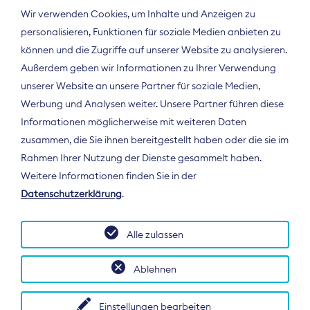
Wir verwenden Cookies, um Inhalte und Anzeigen zu
personalisieren, Funktionen für soziale Medien anbieten zu
können und die Zugriffe auf unserer Website zu analysieren.
Außerdem geben wir Informationen zu Ihrer Verwendung
unserer Website an unsere Partner für soziale Medien,
Werbung und Analysen weiter. Unsere Partner führen diese
Informationen möglicherweise mit weiteren Daten
ÜBER UNS
zusammen, die Sie ihnen bereitgestellt haben oder die sie im
Der Bundesverband Digitalpublisher und
Rahmen Ihrer Nutzung der Dienste gesammelt haben.
Zeitungsverleger (BDZV) vertritt als
Weitere Informationen finden Sie in der
Spitzenorganisation die Interessen der
Datenschutzerklärung
.
Zeitungsverlage und digitalen Publisher in
Deutschland und auf EU-Ebene.
Alle zulassen
Ablehnen
Einstellungen bearbeiten