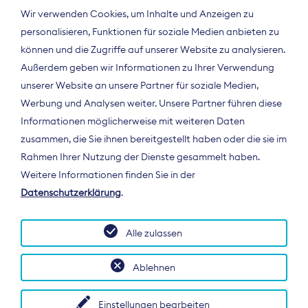
Wir verwenden Cookies, um Inhalte und Anzeigen zu
personalisieren, Funktionen für soziale Medien anbieten zu
können und die Zugriffe auf unserer Website zu analysieren.
Außerdem geben wir Informationen zu Ihrer Verwendung
unserer Website an unsere Partner für soziale Medien,
Werbung und Analysen weiter. Unsere Partner führen diese
Informationen möglicherweise mit weiteren Daten
ÜBER UNS
zusammen, die Sie ihnen bereitgestellt haben oder die sie im
Der Bundesverband Digitalpublisher und
Rahmen Ihrer Nutzung der Dienste gesammelt haben.
Zeitungsverleger (BDZV) vertritt als
Weitere Informationen finden Sie in der
Spitzenorganisation die Interessen der
Datenschutzerklärung
.
Zeitungsverlage und digitalen Publisher in
Deutschland und auf EU-Ebene.
Alle zulassen
Ablehnen
Einstellungen bearbeiten