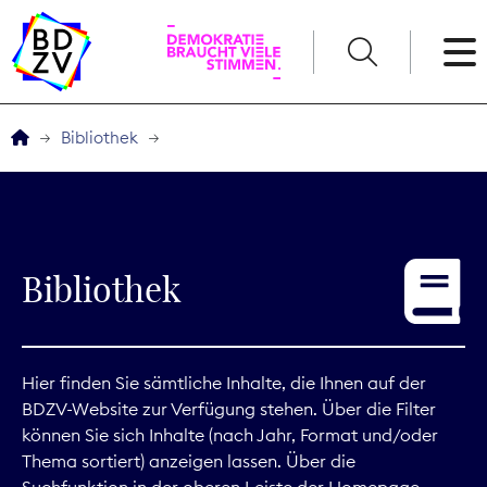
English
Bibliothek
Der BDZV
Veranstaltungen
Bibliothek
Service
THEMEN
Hier finden Sie sämtliche Inhalte, die Ihnen auf der
BDZV-Website zur Verfügung stehen. Über die Filter
Digitales
können Sie sich Inhalte (nach Jahr, Format und/oder
Thema sortiert) anzeigen lassen. Über die
Kommunikation
Suchfunktion in der oberen Leiste der Homepage