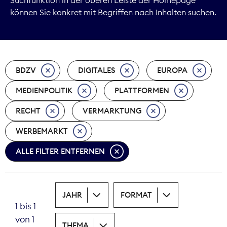
können Sie konkret mit Begriffen nach Inhalten suchen.
Marktdaten
Medienpolitik
BDZV
DIGITALES
EUROPA
Nachhaltigkeit
MEDIENPOLITIK
PLATTFORMEN
Nachwuchs
RECHT
VERMARKTUNG
Nova Award
WERBEMARKT
Pressefreiheit
ALLE FILTER ENTFERNEN
Print
JAHR
FORMAT
Recht
1 bis 1
von 1
Tarifpolitik
THEMA