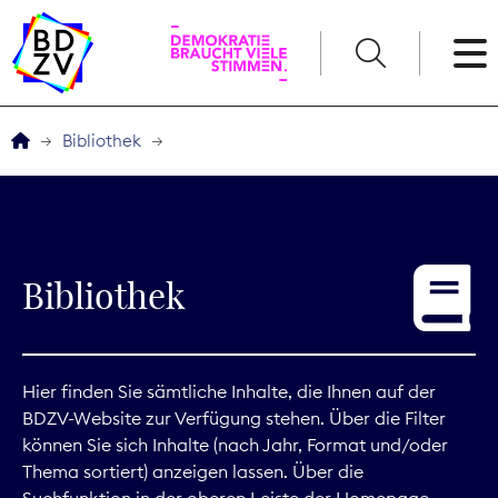
English
Bibliothek
Der BDZV
Veranstaltungen
Bibliothek
Service
THEMEN
Hier finden Sie sämtliche Inhalte, die Ihnen auf der
BDZV-Website zur Verfügung stehen. Über die Filter
Digitales
können Sie sich Inhalte (nach Jahr, Format und/oder
Thema sortiert) anzeigen lassen. Über die
Kommunikation
Suchfunktion in der oberen Leiste der Homepage