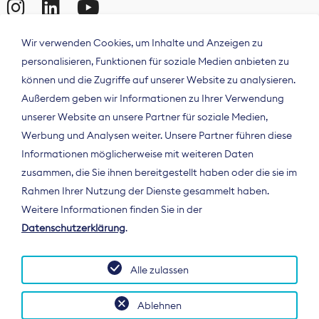
Wir verwenden Cookies, um Inhalte und Anzeigen zu
personalisieren, Funktionen für soziale Medien anbieten zu
können und die Zugriffe auf unserer Website zu analysieren.
Außerdem geben wir Informationen zu Ihrer Verwendung
unserer Website an unsere Partner für soziale Medien,
Werbung und Analysen weiter. Unsere Partner führen diese
Informationen möglicherweise mit weiteren Daten
ÜBER UNS
zusammen, die Sie ihnen bereitgestellt haben oder die sie im
Der Bundesverband Digitalpublisher und
Rahmen Ihrer Nutzung der Dienste gesammelt haben.
Zeitungsverleger (BDZV) vertritt als
Weitere Informationen finden Sie in der
Spitzenorganisation die Interessen der
Datenschutzerklärung
.
Zeitungsverlage und digitalen Publisher in
Deutschland und auf EU-Ebene.
Alle zulassen
Ablehnen