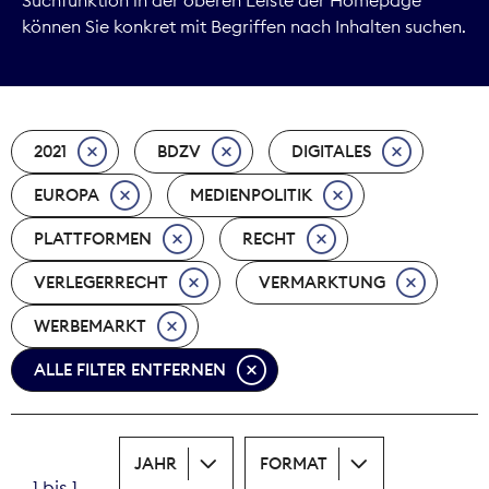
können Sie konkret mit Begriffen nach Inhalten suchen.
Marktdaten
Medienpolitik
2021
BDZV
DIGITALES
Nachhaltigkeit
EUROPA
MEDIENPOLITIK
Nachwuchs
PLATTFORMEN
RECHT
Nova Award
VERLEGERRECHT
VERMARKTUNG
Pressefreiheit
WERBEMARKT
ALLE FILTER ENTFERNEN
Print
Recht
JAHR
FORMAT
Tarifpolitik
1 bis 1