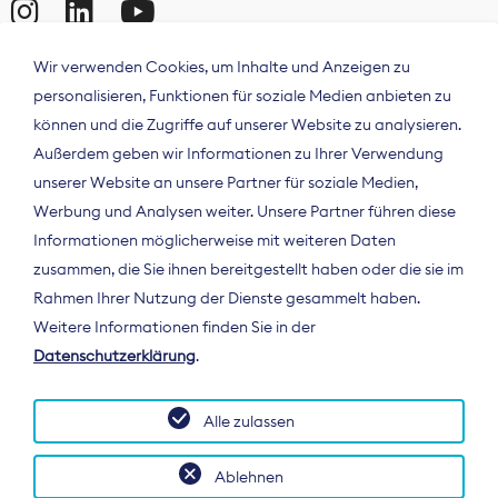
Wir verwenden Cookies, um Inhalte und Anzeigen zu
personalisieren, Funktionen für soziale Medien anbieten zu
können und die Zugriffe auf unserer Website zu analysieren.
Außerdem geben wir Informationen zu Ihrer Verwendung
unserer Website an unsere Partner für soziale Medien,
Werbung und Analysen weiter. Unsere Partner führen diese
Informationen möglicherweise mit weiteren Daten
ÜBER UNS
zusammen, die Sie ihnen bereitgestellt haben oder die sie im
Der Bundesverband Digitalpublisher und
Rahmen Ihrer Nutzung der Dienste gesammelt haben.
Zeitungsverleger (BDZV) vertritt als
Weitere Informationen finden Sie in der
Spitzenorganisation die Interessen der
Datenschutzerklärung
.
Zeitungsverlage und digitalen Publisher in
Deutschland und auf EU-Ebene.
Alle zulassen
Ablehnen