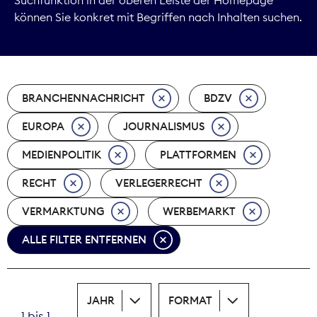
können Sie konkret mit Begriffen nach Inhalten suchen.
Marktdaten
Medienpolitik
BRANCHENNACHRICHT
BDZV
Nachhaltigkeit
EUROPA
JOURNALISMUS
Nachwuchs
MEDIENPOLITIK
PLATTFORMEN
Nova Award
RECHT
VERLEGERRECHT
Pressefreiheit
VERMARKTUNG
WERBEMARKT
ALLE FILTER ENTFERNEN
Print
Recht
JAHR
FORMAT
Tarifpolitik
1 bis 1