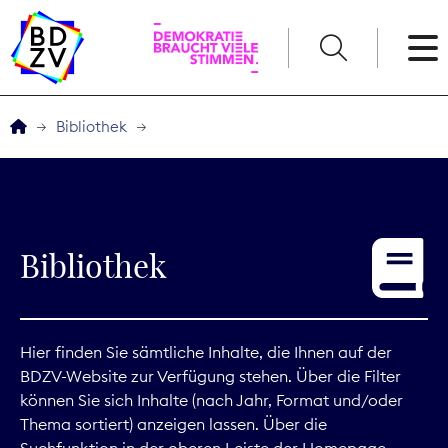
English
Bibliothek
Der BDZV
Veranstaltungen
Bibliothek
Service
THEMEN
Hier finden Sie sämtliche Inhalte, die Ihnen auf der
BDZV-Website zur Verfügung stehen. Über die Filter
Digitales
können Sie sich Inhalte (nach Jahr, Format und/oder
Thema sortiert) anzeigen lassen. Über die
Kommunikation
Suchfunktion in der oberen Leiste der Homepage