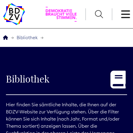
English
Bibliothek
Der BDZV
Veranstaltungen
Bibliothek
Service
THEMEN
Hier finden Sie sämtliche Inhalte, die Ihnen auf der
BDZV-Website zur Verfügung stehen. Über die Filter
Digitales
können Sie sich Inhalte (nach Jahr, Format und/oder
Thema sortiert) anzeigen lassen. Über die
Kommunikation
Suchfunktion in der oberen Leiste der Homepage