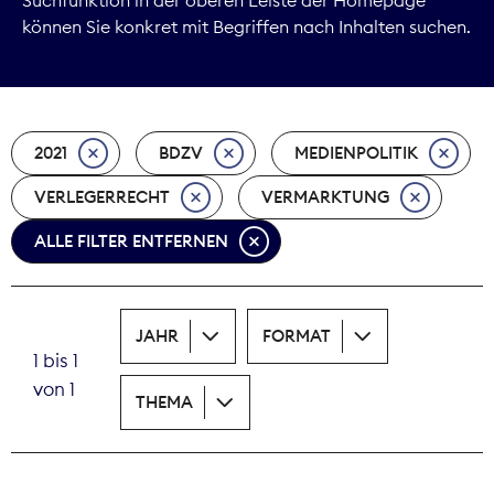
können Sie konkret mit Begriffen nach Inhalten suchen.
Marktdaten
Medienpolitik
2021
BDZV
MEDIENPOLITIK
Nachhaltigkeit
VERLEGERRECHT
VERMARKTUNG
Nachwuchs
ALLE FILTER ENTFERNEN
Nova Award
Pressefreiheit
JAHR
FORMAT
1 bis 1
Print
von 1
THEMA
Recht
Tarifpolitik