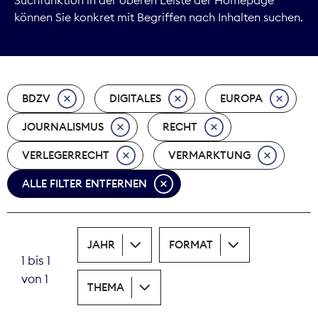
können Sie konkret mit Begriffen nach Inhalten suchen.
Marktdaten
Medienpolitik
BDZV
DIGITALES
EUROPA
Nachhaltigkeit
JOURNALISMUS
RECHT
Nachwuchs
VERLEGERRECHT
VERMARKTUNG
Nova Award
ALLE FILTER ENTFERNEN
Pressefreiheit
Print
JAHR
FORMAT
1 bis 1
Recht
von 1
THEMA
Tarifpolitik