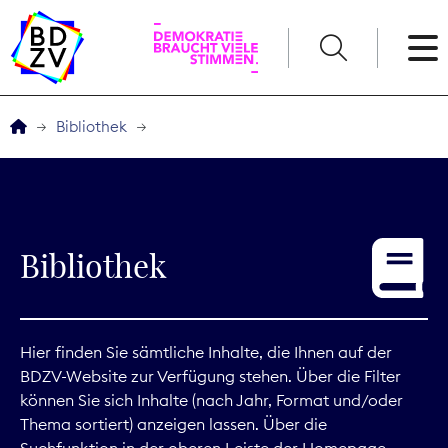
English
Bibliothek
Der BDZV
Veranstaltungen
Bibliothek
Service
THEMEN
Hier finden Sie sämtliche Inhalte, die Ihnen auf der
BDZV-Website zur Verfügung stehen. Über die Filter
Digitales
können Sie sich Inhalte (nach Jahr, Format und/oder
Thema sortiert) anzeigen lassen. Über die
Kommunikation
Suchfunktion in der oberen Leiste der Homepage