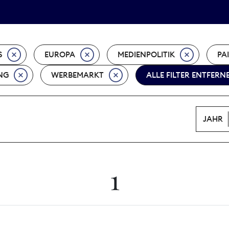
Tarifpolitik
Wächterpreis
S
EUROPA
MEDIENPOLITIK
PA
NG
WERBEMARKT
ALLE FILTER ENTFERN
JAHR
1