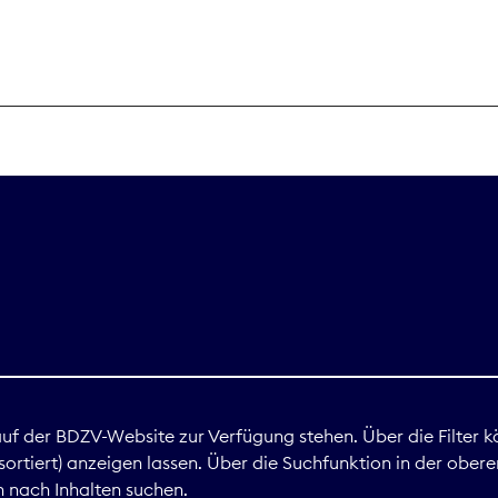
THEMEN
Digitales
Marktdaten
Nachhaltigkei
Nova Award
land
 auf der BDZV-Website zur Verfügung stehen. Über die Filter k
ortiert) anzeigen lassen. Über die Suchfunktion in der obere
Print
 nach Inhalten suchen.