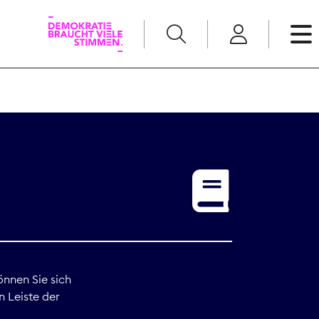
English
Kommunikation
Medienpolitik
t
Nachwuchs
Pressefreiheit
önnen Sie sich
n Leiste der
Recht