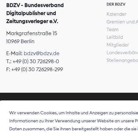
DER BDZV
BDZV - Bundesverband
Digitalpublisher und
Kalender
Zeitungsverleger e.V.
Gremien und 
Team
Markgrafenstraße 15
Leitbild
10969 Berlin
Mitglieder
Landesverbän
E-Mail:
bdzv@bdzv.de
Stellenangeb
T.: +49 (0) 30 726298-0
F: +49 (0) 30 726298-299
ÜBER UNS
Wir verwenden Cookies, um Inhalte und Anzeigen zu personalisier
Der Bundesve
Informationen zu Ihrer Verwendung unserer Website an unsere Par
Spitzenorgan
Daten zusammen, die Sie ihnen bereitgestellt haben oder die si
Deutschland