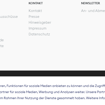
KONTAKT
NEWSLETTER
Kontakt
An- und Abme
Ausschüsse
Presse
Hinweisgeber
Impressum
Datenschutz
de
ote
en, Funktionen für soziale Medien anbieten zu können und die Zugri
rband Digitalpublisher und Zeitungsverleger (BDZV) vert
tner für soziale Medien, Werbung und Analysen weiter. Unsere Partne
isation die Interessen der Zeitungsverlage und digitalen
e im Rahmen Ihrer Nutzung der Dienste gesammelt haben. Weitere Info
 und auf EU-Ebene.