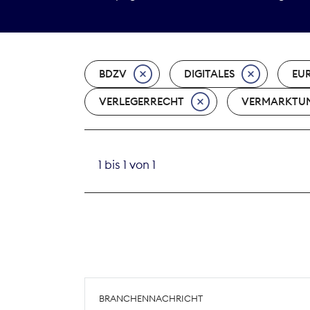
BDZV
DIGITALES
EU
VERLEGERRECHT
VERMARKTU
1 bis 1 von 1
BRANCHENNACHRICHT