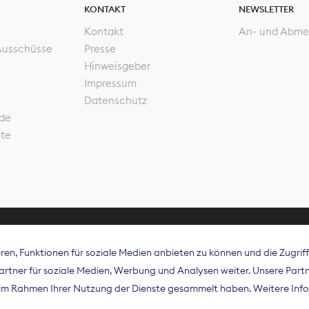
KONTAKT
NEWSLETTER
Kontakt
An- und Abme
Ausschüsse
Presse
Hinweisgeber
Impressum
Datenschutz
de
ote
en, Funktionen für soziale Medien anbieten zu können und die Zugri
rband Digitalpublisher und Zeitungsverleger (BDZV) vert
tner für soziale Medien, Werbung und Analysen weiter. Unsere Partne
isation die Interessen der Zeitungsverlage und digitalen
e im Rahmen Ihrer Nutzung der Dienste gesammelt haben. Weitere Info
 und auf EU-Ebene.