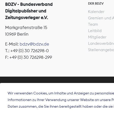
DER BDZV
BDZV - Bundesverband
Digitalpublisher und
Kalender
Zeitungsverleger e.V.
Gremien und 
Team
Markgrafenstraße 15
Leitbild
10969 Berlin
Mitglieder
Landesverbän
E-Mail:
bdzv@bdzv.de
Stellenangeb
T.: +49 (0) 30 726298-0
F: +49 (0) 30 726298-299
ÜBER UNS
Wir verwenden Cookies, um Inhalte und Anzeigen zu personalisier
Der Bundesve
Informationen zu Ihrer Verwendung unserer Website an unsere Par
Spitzenorgan
Daten zusammen, die Sie ihnen bereitgestellt haben oder die si
Deutschland