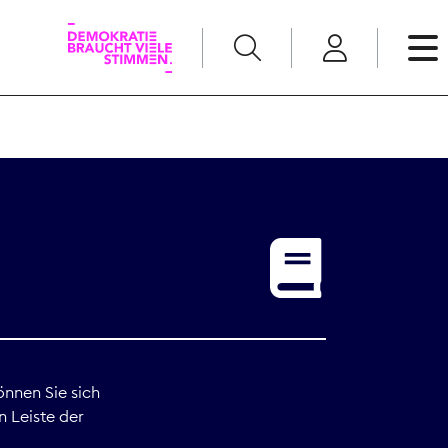
English
Kommunikation
Medienpolitik
t
Nachwuchs
Pressefreiheit
önnen Sie sich
n Leiste der
Recht