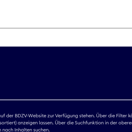
THEMEN
Digitales
Marktdaten
Nachhaltigkei
Nova Award
land
 auf der BDZV-Website zur Verfügung stehen. Über die Filter k
ortiert) anzeigen lassen. Über die Suchfunktion in der obere
Print
 nach Inhalten suchen.