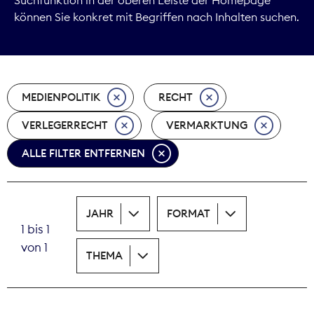
können Sie konkret mit Begriffen nach Inhalten suchen.
Marktdaten
Medienpolitik
MEDIENPOLITIK
RECHT
Nachhaltigkeit
VERLEGERRECHT
VERMARKTUNG
Nachwuchs
ALLE FILTER ENTFERNEN
Nova Award
Pressefreiheit
JAHR
FORMAT
1 bis 1
Print
von 1
THEMA
Recht
Tarifpolitik