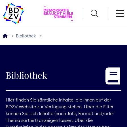
English
Bibliothek
Der BDZV
Veranstaltungen
Bibliothek
Service
THEMEN
Hier finden Sie sämtliche Inhalte, die Ihnen auf der
BDZV-Website zur Verfügung stehen. Über die Filter
Digitales
können Sie sich Inhalte (nach Jahr, Format und/oder
Thema sortiert) anzeigen lassen. Über die
Kommunikation
Suchfunktion in der oberen Leiste der Homepage