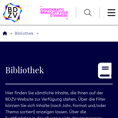
English
Bibliothek
Der BDZV
Veranstaltungen
Bibliothek
Service
THEMEN
Hier finden Sie sämtliche Inhalte, die Ihnen auf der
BDZV-Website zur Verfügung stehen. Über die Filter
Digitales
können Sie sich Inhalte (nach Jahr, Format und/oder
Thema sortiert) anzeigen lassen. Über die
Kommunikation
Suchfunktion in der oberen Leiste der Homepage