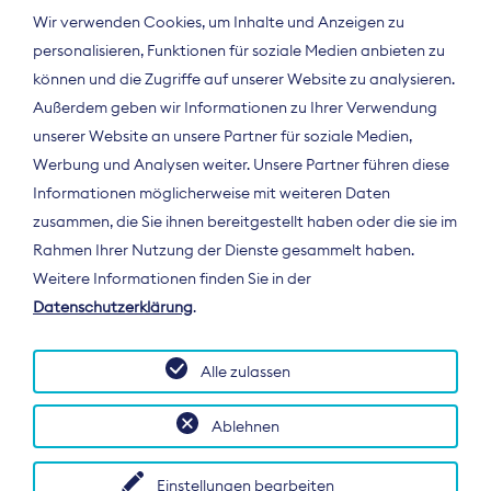
Wir verwenden Cookies, um Inhalte und Anzeigen zu
personalisieren, Funktionen für soziale Medien anbieten zu
können und die Zugriffe auf unserer Website zu analysieren.
Außerdem geben wir Informationen zu Ihrer Verwendung
unserer Website an unsere Partner für soziale Medien,
Werbung und Analysen weiter. Unsere Partner führen diese
Informationen möglicherweise mit weiteren Daten
ÜBER UNS
zusammen, die Sie ihnen bereitgestellt haben oder die sie im
Der Bundesverband Digitalpublisher und
Rahmen Ihrer Nutzung der Dienste gesammelt haben.
Zeitungsverleger (BDZV) vertritt als
Weitere Informationen finden Sie in der
Spitzenorganisation die Interessen der
Datenschutzerklärung
.
Zeitungsverlage und digitalen Publisher in
Deutschland und auf EU-Ebene.
Alle zulassen
Ablehnen
Einstellungen bearbeiten