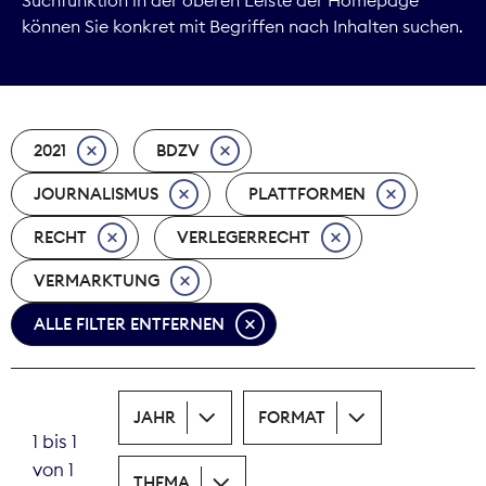
können Sie konkret mit Begriffen nach Inhalten suchen.
Marktdaten
Medienpolitik
2021
BDZV
Nachhaltigkeit
JOURNALISMUS
PLATTFORMEN
Nachwuchs
RECHT
VERLEGERRECHT
Nova Award
VERMARKTUNG
Pressefreiheit
ALLE FILTER ENTFERNEN
Print
JAHR
FORMAT
Recht
1 bis 1
von 1
Tarifpolitik
THEMA