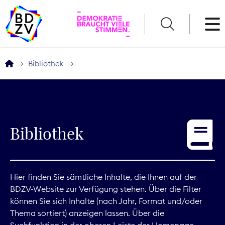
English
Bibliothek
Der BDZV
Veranstaltungen
Bibliothek
Service
THEMEN
Hier finden Sie sämtliche Inhalte, die Ihnen auf der
BDZV-Website zur Verfügung stehen. Über die Filter
Digitales
können Sie sich Inhalte (nach Jahr, Format und/oder
Thema sortiert) anzeigen lassen. Über die
Kommunikation
Suchfunktion in der oberen Leiste der Homepage