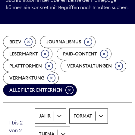
können Sie konkret mit Begriffen nach Inhalten suchen.
Marktdaten
Medienpolitik
BDZV
JOURNALISMUS
Nachhaltigkeit
LESERMARKT
PAID-CONTENT
Nachwuchs
PLATTFORMEN
VERANSTALTUNGEN
Nova Award
VERMARKTUNG
Pressefreiheit
ALLE FILTER ENTFERNEN
Print
JAHR
FORMAT
Recht
1 bis 2
von 2
Tarifpolitik
THEMA