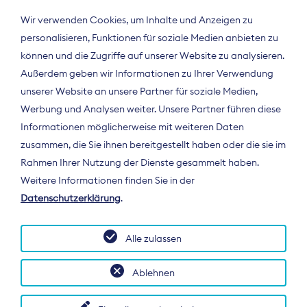
Wir verwenden Cookies, um Inhalte und Anzeigen zu
personalisieren, Funktionen für soziale Medien anbieten zu
können und die Zugriffe auf unserer Website zu analysieren.
Außerdem geben wir Informationen zu Ihrer Verwendung
unserer Website an unsere Partner für soziale Medien,
Werbung und Analysen weiter. Unsere Partner führen diese
Informationen möglicherweise mit weiteren Daten
ÜBER UNS
zusammen, die Sie ihnen bereitgestellt haben oder die sie im
Der Bundesverband Digitalpublisher und
Rahmen Ihrer Nutzung der Dienste gesammelt haben.
Zeitungsverleger (BDZV) vertritt als
Weitere Informationen finden Sie in der
Spitzenorganisation die Interessen der
Datenschutzerklärung
.
Zeitungsverlage und digitalen Publisher in
Deutschland und auf EU-Ebene.
Alle zulassen
Ablehnen