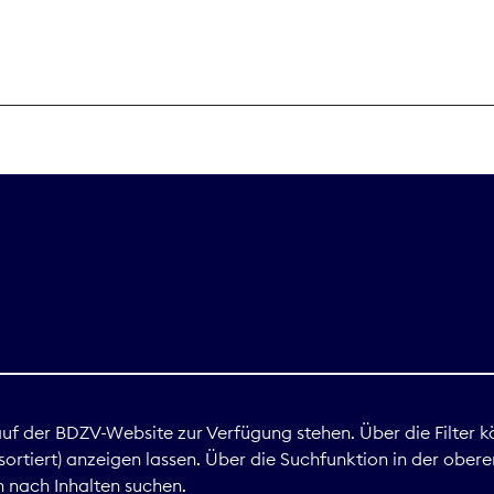
THEMEN
Digitales
Marktdaten
Nachhaltigkei
Nova Award
land
 auf der BDZV-Website zur Verfügung stehen. Über die Filter k
ortiert) anzeigen lassen. Über die Suchfunktion in der obere
Print
 nach Inhalten suchen.