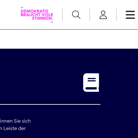
English
Kommunikation
Medienpolitik
t
Nachwuchs
Pressefreiheit
önnen Sie sich
n Leiste der
Recht