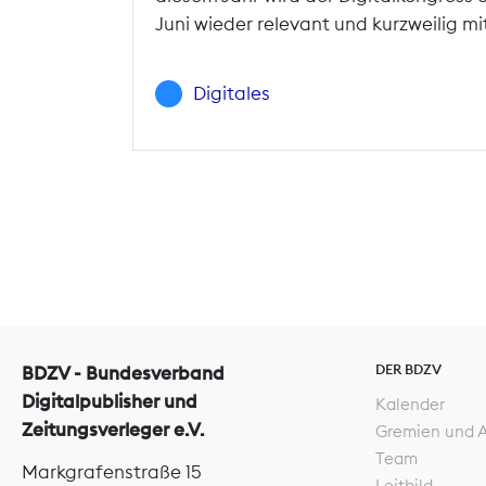
Juni wieder relevant und kurzweilig m
Digitales
DER BDZV
BDZV - Bundesverband
Digitalpublisher und
Kalender
Zeitungsverleger e.V.
Gremien und 
Team
Markgrafenstraße 15
Leitbild