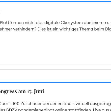
A
lattformen nicht das digitale Ökosystem dominieren u
hmer verhindern? Dies ist ein wichtiges Thema beim Di
gress am 17. Juni
über 1.000 Zuschauer bei der erstmals virtuell ausgetr
des BDZV pandemiebedingt online stattfinden. Live aus de