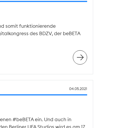
nd somit funktionierende
gitalkongress des BDZV, der beBETA
04.05.2021
agenen #beBETA ein. Und auch in
n Berliner UFA Studios wird es am 17.