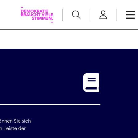
English
Kommunikation
Medienpolitik
t
Nachwuchs
Pressefreiheit
önnen Sie sich
n Leiste der
Recht