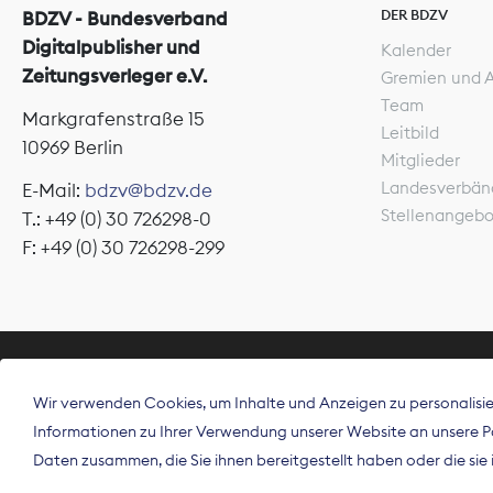
DER BDZV
BDZV - Bundesverband
Digitalpublisher und
Kalender
Zeitungsverleger e.V.
Gremien und 
Team
Markgrafenstraße 15
Leitbild
10969 Berlin
Mitglieder
Landesverbän
E-Mail:
bdzv@bdzv.de
Stellenangeb
T.: +49 (0) 30 726298-0
F: +49 (0) 30 726298-299
ÜBER UNS
Wir verwenden Cookies, um Inhalte und Anzeigen zu personalisier
Der Bundesve
Informationen zu Ihrer Verwendung unserer Website an unsere Par
Spitzenorgan
Daten zusammen, die Sie ihnen bereitgestellt haben oder die si
Deutschland