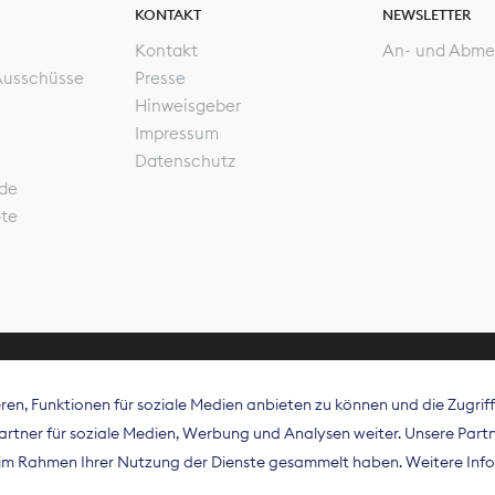
KONTAKT
NEWSLETTER
Kontakt
An- und Abme
Ausschüsse
Presse
Hinweisgeber
Impressum
Datenschutz
de
ote
en, Funktionen für soziale Medien anbieten zu können und die Zugri
rband Digitalpublisher und Zeitungsverleger (BDZV) vert
tner für soziale Medien, Werbung und Analysen weiter. Unsere Partne
isation die Interessen der Zeitungsverlage und digitalen
e im Rahmen Ihrer Nutzung der Dienste gesammelt haben. Weitere Info
 und auf EU-Ebene.