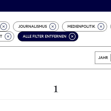
Tarifpolitik
Wächterpreis
JOURNALISMUS
MEDIENPOLITIK
T
ALLE FILTER ENTFERNEN
JAHR
1