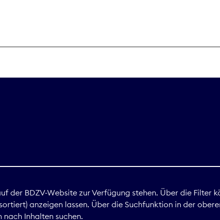
THEMEN
Digitales
Marktdaten
Nachhaltigkei
Nova Award
land
 auf der BDZV-Website zur Verfügung stehen. Über die Filter k
ortiert) anzeigen lassen. Über die Suchfunktion in der obere
Print
 nach Inhalten suchen.