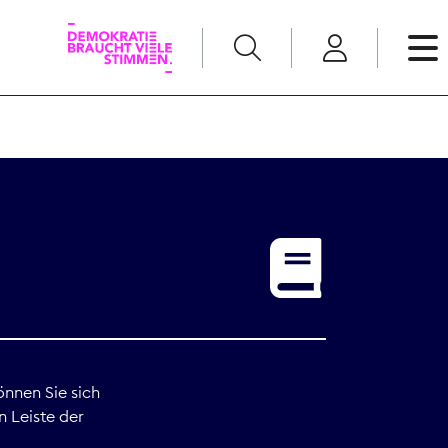
English
Kommunikation
Medienpolitik
t
Nachwuchs
Pressefreiheit
önnen Sie sich
n Leiste der
Recht