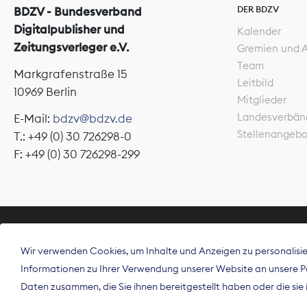
DER BDZV
BDZV - Bundesverband
Digitalpublisher und
Kalender
Zeitungsverleger e.V.
Gremien und 
Team
Markgrafenstraße 15
Leitbild
10969 Berlin
Mitglieder
Landesverbän
E-Mail:
bdzv@bdzv.de
Stellenangeb
T.: +49 (0) 30 726298-0
F: +49 (0) 30 726298-299
ÜBER UNS
Wir verwenden Cookies, um Inhalte und Anzeigen zu personalisier
Der Bundesve
Informationen zu Ihrer Verwendung unserer Website an unsere Par
Spitzenorgan
Daten zusammen, die Sie ihnen bereitgestellt haben oder die si
Deutschland