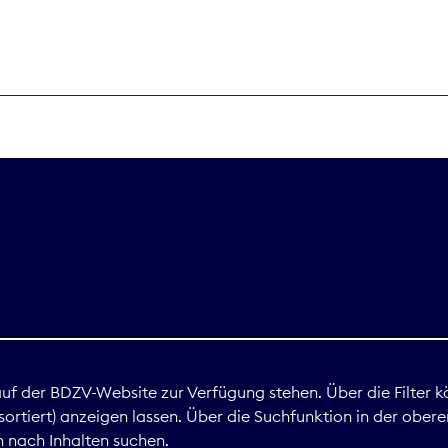
THEMEN
Digitales
Marktdaten
Nachhaltigkei
Nova Award
land
 auf der BDZV-Website zur Verfügung stehen. Über die Filter k
ortiert) anzeigen lassen. Über die Suchfunktion in der obere
Print
 nach Inhalten suchen.