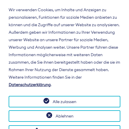
Wir verwenden Cookies, um Inhalte und Anzeigen zu
personalisieren, Funktionen für soziale Medien anbieten zu
können und die Zugriffe auf unserer Website zu analysieren.
Außerdem geben wir Informationen zu Ihrer Verwendung
unserer Website an unsere Partner für soziale Medien,
Werbung und Analysen weiter. Unsere Partner führen diese
Informationen möglicherweise mit weiteren Daten
ÜBER UNS
zusammen, die Sie ihnen bereitgestellt haben oder die sie im
Der Bundesverband Digitalpublisher und
Rahmen Ihrer Nutzung der Dienste gesammelt haben.
Zeitungsverleger (BDZV) vertritt als
Weitere Informationen finden Sie in der
Spitzenorganisation die Interessen der
Datenschutzerklärung
.
Zeitungsverlage und digitalen Publisher in
Deutschland und auf EU-Ebene.
Alle zulassen
Ablehnen