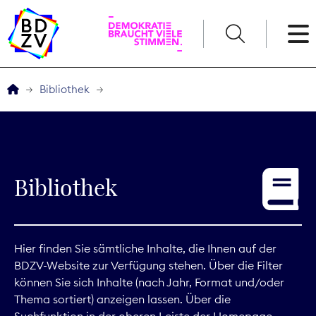
English
Bibliothek
Der BDZV
Veranstaltungen
Bibliothek
Service
THEMEN
Hier finden Sie sämtliche Inhalte, die Ihnen auf der
BDZV-Website zur Verfügung stehen. Über die Filter
Digitales
können Sie sich Inhalte (nach Jahr, Format und/oder
Thema sortiert) anzeigen lassen. Über die
Kommunikation
Suchfunktion in der oberen Leiste der Homepage