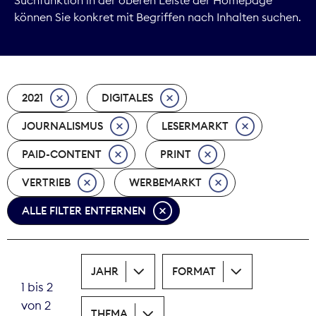
können Sie konkret mit Begriffen nach Inhalten suchen.
Marktdaten
Medienpolitik
2021
DIGITALES
Nachhaltigkeit
JOURNALISMUS
LESERMARKT
Nachwuchs
PAID-CONTENT
PRINT
Nova Award
VERTRIEB
WERBEMARKT
Pressefreiheit
ALLE FILTER ENTFERNEN
Print
JAHR
FORMAT
Recht
1 bis 2
von 2
Tarifpolitik
THEMA