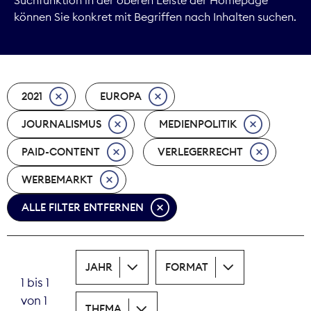
können Sie konkret mit Begriffen nach Inhalten suchen.
Marktdaten
Medienpolitik
2021
EUROPA
Nachhaltigkeit
JOURNALISMUS
MEDIENPOLITIK
Nachwuchs
PAID-CONTENT
VERLEGERRECHT
Nova Award
WERBEMARKT
Pressefreiheit
ALLE FILTER ENTFERNEN
Print
JAHR
FORMAT
Recht
1 bis 1
von 1
Tarifpolitik
THEMA