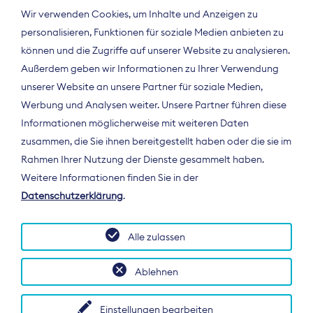
Wir verwenden Cookies, um Inhalte und Anzeigen zu
personalisieren, Funktionen für soziale Medien anbieten zu
können und die Zugriffe auf unserer Website zu analysieren.
Außerdem geben wir Informationen zu Ihrer Verwendung
unserer Website an unsere Partner für soziale Medien,
Werbung und Analysen weiter. Unsere Partner führen diese
Informationen möglicherweise mit weiteren Daten
ÜBER UNS
zusammen, die Sie ihnen bereitgestellt haben oder die sie im
Der Bundesverband Digitalpublisher und
Rahmen Ihrer Nutzung der Dienste gesammelt haben.
Zeitungsverleger (BDZV) vertritt als
Weitere Informationen finden Sie in der
Spitzenorganisation die Interessen der
Datenschutzerklärung
.
Zeitungsverlage und digitalen Publisher in
Deutschland und auf EU-Ebene.
Alle zulassen
Ablehnen
Einstellungen bearbeiten