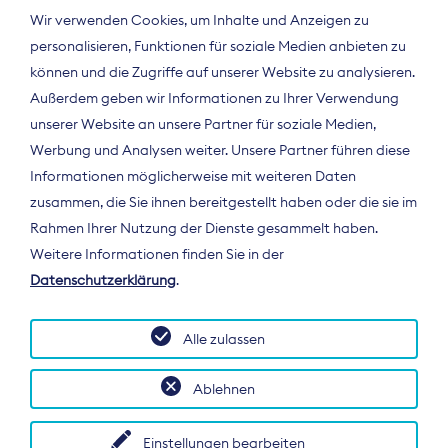
Wir verwenden Cookies, um Inhalte und Anzeigen zu
personalisieren, Funktionen für soziale Medien anbieten zu
können und die Zugriffe auf unserer Website zu analysieren.
Außerdem geben wir Informationen zu Ihrer Verwendung
unserer Website an unsere Partner für soziale Medien,
Werbung und Analysen weiter. Unsere Partner führen diese
Informationen möglicherweise mit weiteren Daten
ÜBER UNS
zusammen, die Sie ihnen bereitgestellt haben oder die sie im
Der Bundesverband Digitalpublisher und
Rahmen Ihrer Nutzung der Dienste gesammelt haben.
Zeitungsverleger (BDZV) vertritt als
Weitere Informationen finden Sie in der
Spitzenorganisation die Interessen der
Datenschutzerklärung
.
Zeitungsverlage und digitalen Publisher in
Deutschland und auf EU-Ebene.
Alle zulassen
Ablehnen
Einstellungen bearbeiten