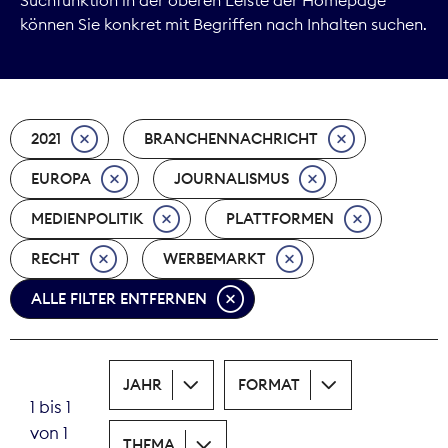
können Sie konkret mit Begriffen nach Inhalten suchen.
Marktdaten
Medienpolitik
2021
BRANCHENNACHRICHT
Nachhaltigkeit
EUROPA
JOURNALISMUS
Nachwuchs
MEDIENPOLITIK
PLATTFORMEN
Nova Award
RECHT
WERBEMARKT
Pressefreiheit
ALLE FILTER ENTFERNEN
Print
JAHR
FORMAT
Recht
1 bis 1
von 1
Tarifpolitik
THEMA