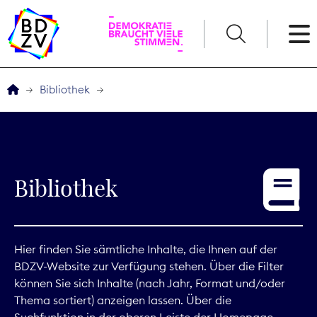
English
Bibliothek
Der BDZV
Veranstaltungen
Bibliothek
Service
THEMEN
Hier finden Sie sämtliche Inhalte, die Ihnen auf der
BDZV-Website zur Verfügung stehen. Über die Filter
Digitales
können Sie sich Inhalte (nach Jahr, Format und/oder
Thema sortiert) anzeigen lassen. Über die
Kommunikation
Suchfunktion in der oberen Leiste der Homepage