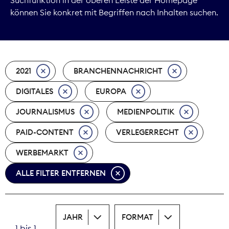
können Sie konkret mit Begriffen nach Inhalten suchen.
Marktdaten
Medienpolitik
2021
BRANCHENNACHRICHT
Nachhaltigkeit
DIGITALES
EUROPA
Nachwuchs
JOURNALISMUS
MEDIENPOLITIK
Nova Award
PAID-CONTENT
VERLEGERRECHT
Pressefreiheit
WERBEMARKT
ALLE FILTER ENTFERNEN
Print
Recht
JAHR
FORMAT
Tarifpolitik
1 bis 1