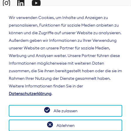
Wir verwenden Cookies, um Inhalte und Anzeigen zu
personalisieren, Funktionen für soziale Medien anbieten zu
können und die Zugriffe auf unserer Website zu analysieren.
Außerdem geben wir Informationen zu Ihrer Verwendung
unserer Website an unsere Partner für soziale Medien,
Werbung und Analysen weiter. Unsere Partner führen diese
Informationen möglicherweise mit weiteren Daten
ÜBER UNS
zusammen, die Sie ihnen bereitgestellt haben oder die sie im
Der Bundesverband Digitalpublisher und
Rahmen Ihrer Nutzung der Dienste gesammelt haben.
Zeitungsverleger (BDZV) vertritt als
Weitere Informationen finden Sie in der
Spitzenorganisation die Interessen der
Datenschutzerklärung
.
Zeitungsverlage und digitalen Publisher in
Deutschland und auf EU-Ebene.
Alle zulassen
Ablehnen