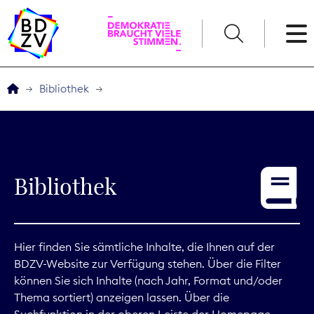
English
Bibliothek
Der BDZV
Veranstaltungen
Bibliothek
Service
THEMEN
Hier finden Sie sämtliche Inhalte, die Ihnen auf der
BDZV-Website zur Verfügung stehen. Über die Filter
Digitales
können Sie sich Inhalte (nach Jahr, Format und/oder
Thema sortiert) anzeigen lassen. Über die
Kommunikation
Suchfunktion in der oberen Leiste der Homepage