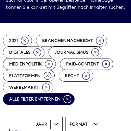
können Sie konkret mit Begriffen nach Inhalten suchen.
Marktdaten
Medienpolitik
2021
BRANCHENNACHRICHT
Nachhaltigkeit
DIGITALES
JOURNALISMUS
Nachwuchs
MEDIENPOLITIK
PAID-CONTENT
Nova Award
PLATTFORMEN
RECHT
Pressefreiheit
WERBEMARKT
ALLE FILTER ENTFERNEN
Print
Recht
JAHR
FORMAT
Tarifpolitik
1 bis 1