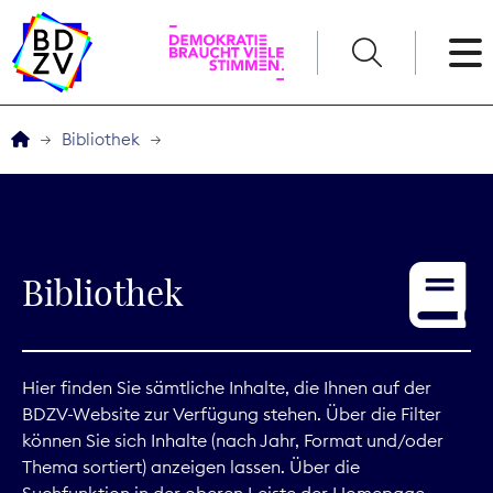
English
Bibliothek
Der BDZV
Veranstaltungen
Bibliothek
Service
THEMEN
Hier finden Sie sämtliche Inhalte, die Ihnen auf der
BDZV-Website zur Verfügung stehen. Über die Filter
Digitales
können Sie sich Inhalte (nach Jahr, Format und/oder
Thema sortiert) anzeigen lassen. Über die
Kommunikation
Suchfunktion in der oberen Leiste der Homepage