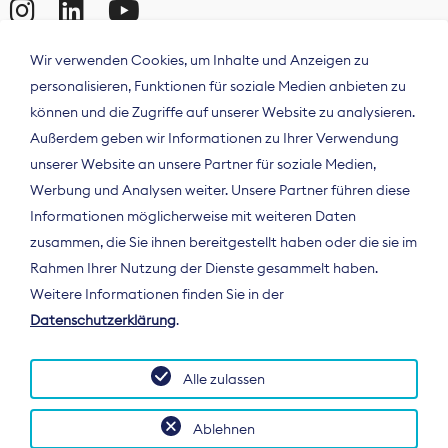
Wir verwenden Cookies, um Inhalte und Anzeigen zu
personalisieren, Funktionen für soziale Medien anbieten zu
können und die Zugriffe auf unserer Website zu analysieren.
Außerdem geben wir Informationen zu Ihrer Verwendung
unserer Website an unsere Partner für soziale Medien,
Werbung und Analysen weiter. Unsere Partner führen diese
Informationen möglicherweise mit weiteren Daten
ÜBER UNS
zusammen, die Sie ihnen bereitgestellt haben oder die sie im
Der Bundesverband Digitalpublisher und
Rahmen Ihrer Nutzung der Dienste gesammelt haben.
Zeitungsverleger (BDZV) vertritt als
Weitere Informationen finden Sie in der
Spitzenorganisation die Interessen der
Datenschutzerklärung
.
Zeitungsverlage und digitalen Publisher in
Deutschland und auf EU-Ebene.
Alle zulassen
Ablehnen