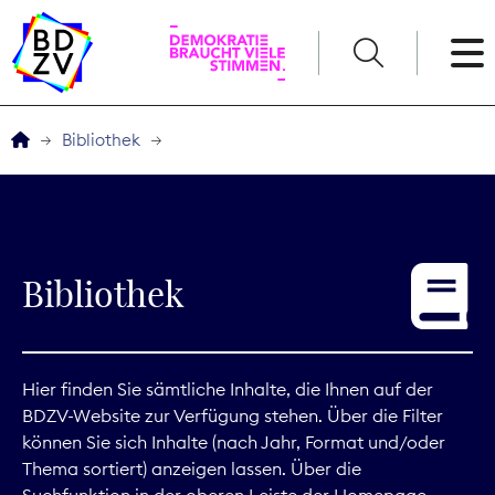
English
Bibliothek
Der BDZV
Veranstaltungen
Bibliothek
Service
THEMEN
Hier finden Sie sämtliche Inhalte, die Ihnen auf der
BDZV-Website zur Verfügung stehen. Über die Filter
Digitales
können Sie sich Inhalte (nach Jahr, Format und/oder
Thema sortiert) anzeigen lassen. Über die
Kommunikation
Suchfunktion in der oberen Leiste der Homepage