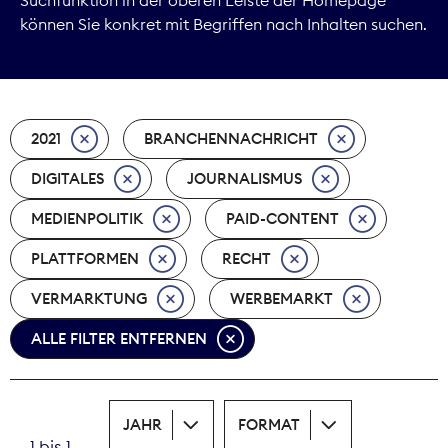
können Sie konkret mit Begriffen nach Inhalten suchen.
Marktdaten
Medienpolitik
2021
BRANCHENNACHRICHT
Nachhaltigkeit
DIGITALES
JOURNALISMUS
Nachwuchs
MEDIENPOLITIK
PAID-CONTENT
Nova Award
PLATTFORMEN
RECHT
Pressefreiheit
VERMARKTUNG
WERBEMARKT
ALLE FILTER ENTFERNEN
Print
Recht
JAHR
FORMAT
Tarifpolitik
1 bis 1