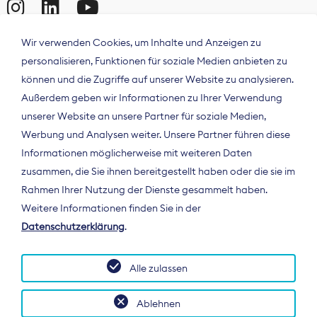
Wir verwenden Cookies, um Inhalte und Anzeigen zu
personalisieren, Funktionen für soziale Medien anbieten zu
können und die Zugriffe auf unserer Website zu analysieren.
Außerdem geben wir Informationen zu Ihrer Verwendung
unserer Website an unsere Partner für soziale Medien,
Werbung und Analysen weiter. Unsere Partner führen diese
Informationen möglicherweise mit weiteren Daten
ÜBER UNS
zusammen, die Sie ihnen bereitgestellt haben oder die sie im
Der Bundesverband Digitalpublisher und
Rahmen Ihrer Nutzung der Dienste gesammelt haben.
Zeitungsverleger (BDZV) vertritt als
Weitere Informationen finden Sie in der
Spitzenorganisation die Interessen der
Datenschutzerklärung
.
Zeitungsverlage und digitalen Publisher in
Deutschland und auf EU-Ebene.
Alle zulassen
Ablehnen