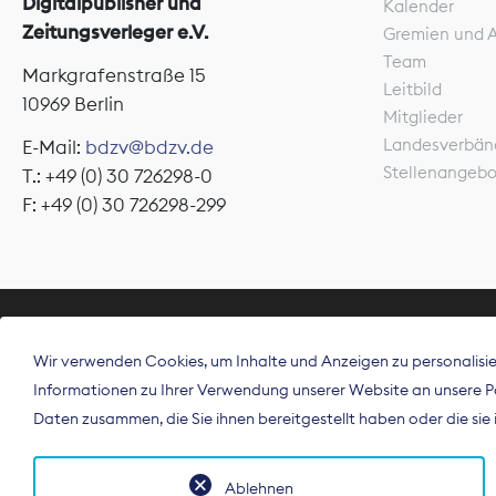
Digitalpublisher und
Kalender
Zeitungsverleger e.V.
Gremien und 
Team
Markgrafenstraße 15
Leitbild
10969 Berlin
Mitglieder
Landesverbän
E-Mail:
bdzv@bdzv.de
Stellenangeb
T.: +49 (0) 30 726298-0
F: +49 (0) 30 726298-299
ÜBER UNS
Wir verwenden Cookies, um Inhalte und Anzeigen zu personalisier
Der Bundesve
Informationen zu Ihrer Verwendung unserer Website an unsere Par
Spitzenorgan
Daten zusammen, die Sie ihnen bereitgestellt haben oder die si
Deutschland
Ablehnen