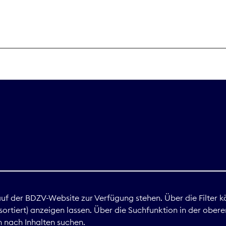
THEMEN
Digitales
Marktdaten
Nachhaltigkei
Nova Award
land
 auf der BDZV-Website zur Verfügung stehen. Über die Filter k
ortiert) anzeigen lassen. Über die Suchfunktion in der obere
Print
 nach Inhalten suchen.