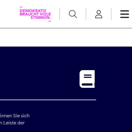
English
Kommunikation
Medienpolitik
t
Nachwuchs
Pressefreiheit
önnen Sie sich
n Leiste der
Recht