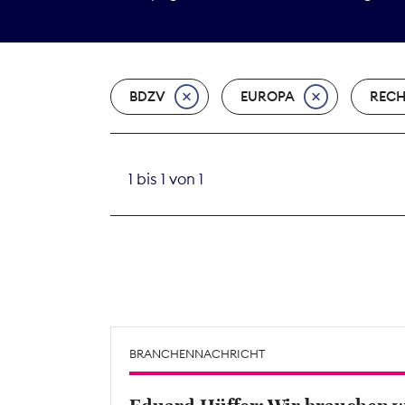
BDZV
EUROPA
REC
1 bis 1 von 1
BRANCHENNACHRICHT