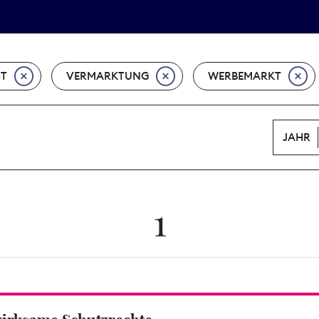
Tarifpolitik
Wächterpreis
HT
VERMARKTUNG
WERBEMARKT
JAHR
1