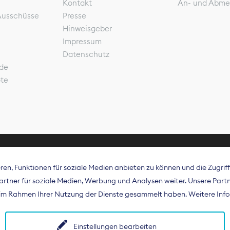
Kontakt
An- und Abme
Ausschüsse
Presse
Hinweisgeber
Impressum
Datenschutz
de
ote
en, Funktionen für soziale Medien anbieten zu können und die Zugri
rband Digitalpublisher und Zeitungsverleger (BDZV) vert
tner für soziale Medien, Werbung und Analysen weiter. Unsere Partne
isation die Interessen der Zeitungsverlage und digitalen
e im Rahmen Ihrer Nutzung der Dienste gesammelt haben. Weitere Info
 und auf EU-Ebene.
Einstellungen bearbeiten