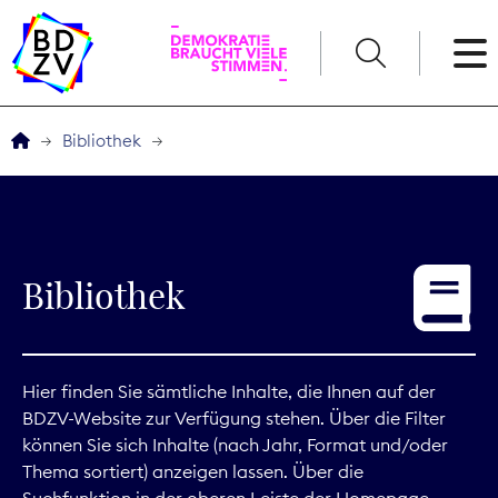
English
Bibliothek
Der BDZV
Veranstaltungen
Bibliothek
Service
THEMEN
Hier finden Sie sämtliche Inhalte, die Ihnen auf der
BDZV-Website zur Verfügung stehen. Über die Filter
Digitales
können Sie sich Inhalte (nach Jahr, Format und/oder
Thema sortiert) anzeigen lassen. Über die
Kommunikation
Suchfunktion in der oberen Leiste der Homepage