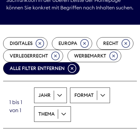
können Sie konkret mit Begriffen nach Inhalten suchen.
Marktdaten
Medienpolitik
DIGITALES
EUROPA
RECHT
Nachhaltigkeit
VERLEGERRECHT
WERBEMARKT
Nachwuchs
ALLE FILTER ENTFERNEN
Nova Award
Pressefreiheit
JAHR
FORMAT
1 bis 1
Print
von 1
THEMA
Recht
Tarifpolitik