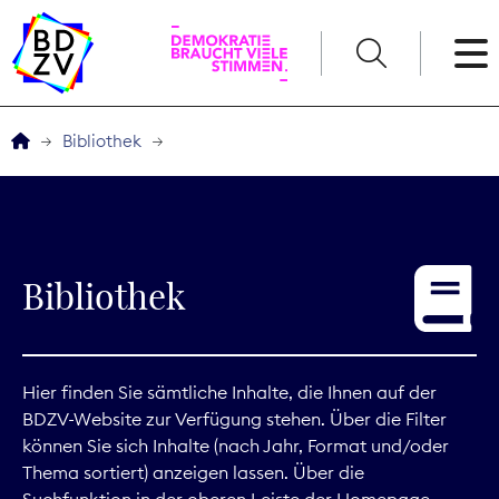
English
Bibliothek
Der BDZV
Veranstaltungen
Bibliothek
Service
THEMEN
Hier finden Sie sämtliche Inhalte, die Ihnen auf der
BDZV-Website zur Verfügung stehen. Über die Filter
Digitales
können Sie sich Inhalte (nach Jahr, Format und/oder
Thema sortiert) anzeigen lassen. Über die
Kommunikation
Suchfunktion in der oberen Leiste der Homepage