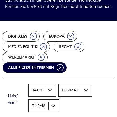
können Sie konkret mit Begriffen nach Inhalten suchen.
Marktdaten
Medienpolitik
DIGITALES
EUROPA
Nachhaltigkeit
MEDIENPOLITIK
RECHT
Nachwuchs
WERBEMARKT
Nova Award
ALLE FILTER ENTFERNEN
Pressefreiheit
Print
JAHR
FORMAT
1 bis 1
Recht
von 1
THEMA
Tarifpolitik