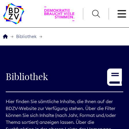
English
Bibliothek
Der BDZV
Veranstaltungen
Bibliothek
Service
THEMEN
Hier finden Sie sämtliche Inhalte, die Ihnen auf der
BDZV-Website zur Verfügung stehen. Über die Filter
Digitales
können Sie sich Inhalte (nach Jahr, Format und/oder
Thema sortiert) anzeigen lassen. Über die
Kommunikation
Suchfunktion in der oberen Leiste der Homepage