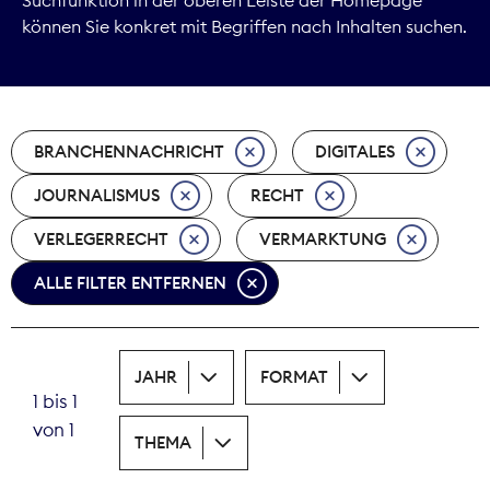
können Sie konkret mit Begriffen nach Inhalten suchen.
Marktdaten
Medienpolitik
BRANCHENNACHRICHT
DIGITALES
Nachhaltigkeit
JOURNALISMUS
RECHT
Nachwuchs
VERLEGERRECHT
VERMARKTUNG
Nova Award
ALLE FILTER ENTFERNEN
Pressefreiheit
Print
JAHR
FORMAT
1 bis 1
Recht
von 1
THEMA
Tarifpolitik