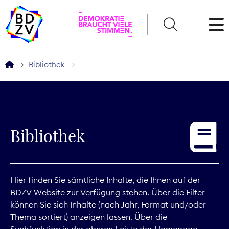
English
Bibliothek
Der BDZV
Veranstaltungen
Bibliothek
Service
THEMEN
Hier finden Sie sämtliche Inhalte, die Ihnen auf der
BDZV-Website zur Verfügung stehen. Über die Filter
Digitales
können Sie sich Inhalte (nach Jahr, Format und/oder
Thema sortiert) anzeigen lassen. Über die
Kommunikation
Suchfunktion in der oberen Leiste der Homepage