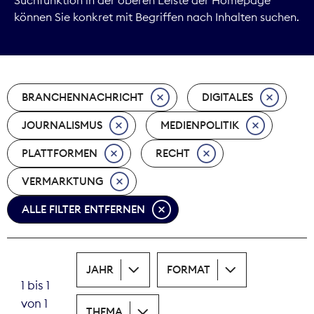
können Sie konkret mit Begriffen nach Inhalten suchen.
Marktdaten
Medienpolitik
BRANCHENNACHRICHT
DIGITALES
Nachhaltigkeit
JOURNALISMUS
MEDIENPOLITIK
Nachwuchs
PLATTFORMEN
RECHT
Nova Award
VERMARKTUNG
Pressefreiheit
ALLE FILTER ENTFERNEN
Print
JAHR
FORMAT
Recht
1 bis 1
von 1
Tarifpolitik
THEMA