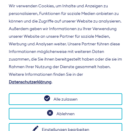
Wir verwenden Cookies, um Inhalte und Anzeigen zu
personalisieren, Funktionen für soziale Medien anbieten zu
können und die Zugriffe auf unserer Website zu analysieren.
Außerdem geben wir Informationen zu Ihrer Verwendung
unserer Website an unsere Partner für soziale Medien,
Werbung und Analysen weiter. Unsere Partner führen diese
Informationen möglicherweise mit weiteren Daten
ÜBER UNS
zusammen, die Sie ihnen bereitgestellt haben oder die sie im
Der Bundesverband Digitalpublisher und
Rahmen Ihrer Nutzung der Dienste gesammelt haben.
Zeitungsverleger (BDZV) vertritt als
Weitere Informationen finden Sie in der
Spitzenorganisation die Interessen der
Datenschutzerklärung
.
Zeitungsverlage und digitalen Publisher in
Deutschland und auf EU-Ebene.
Alle zulassen
Ablehnen
Einstellungen bearbeiten