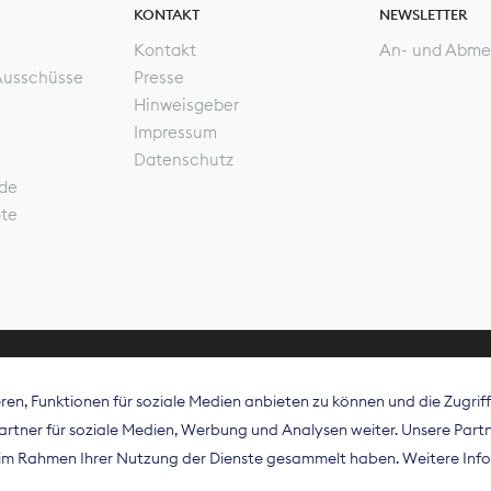
KONTAKT
NEWSLETTER
Kontakt
An- und Abme
Ausschüsse
Presse
Hinweisgeber
Impressum
Datenschutz
de
ote
en, Funktionen für soziale Medien anbieten zu können und die Zugri
rband Digitalpublisher und Zeitungsverleger (BDZV) vert
tner für soziale Medien, Werbung und Analysen weiter. Unsere Partne
isation die Interessen der Zeitungsverlage und digitalen
e im Rahmen Ihrer Nutzung der Dienste gesammelt haben. Weitere Info
 und auf EU-Ebene.