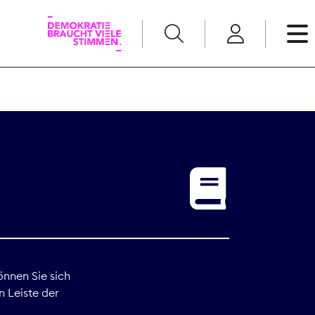
English
Kommunikation
Medienpolitik
t
Nachwuchs
Pressefreiheit
önnen Sie sich
n Leiste der
Recht