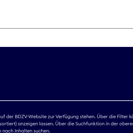
THEMEN
Digitales
Marktdaten
Nachhaltigkei
Nova Award
land
 auf der BDZV-Website zur Verfügung stehen. Über die Filter k
ortiert) anzeigen lassen. Über die Suchfunktion in der obere
Print
 nach Inhalten suchen.