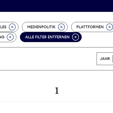
Tarifpolitik
Wächterpreis
ALES
MEDIENPOLITIK
PLATTFORMEN
NG
ALLE FILTER ENTFERNEN
JAHR
1