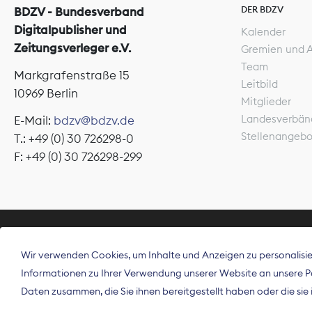
DER BDZV
BDZV - Bundesverband
Digitalpublisher und
Kalender
Zeitungsverleger e.V.
Gremien und 
Team
Markgrafenstraße 15
Leitbild
10969 Berlin
Mitglieder
Landesverbän
E-Mail:
bdzv@bdzv.de
Stellenangeb
T.: +49 (0) 30 726298-0
F: +49 (0) 30 726298-299
ÜBER UNS
Wir verwenden Cookies, um Inhalte und Anzeigen zu personalisier
Der Bundesve
Informationen zu Ihrer Verwendung unserer Website an unsere Par
Spitzenorgan
Daten zusammen, die Sie ihnen bereitgestellt haben oder die si
Deutschland