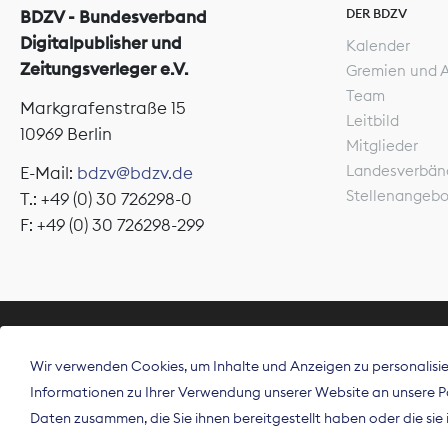
DER BDZV
BDZV - Bundesverband
Digitalpublisher und
Kalender
Zeitungsverleger e.V.
Gremien und 
Team
Markgrafenstraße 15
Leitbild
10969 Berlin
Mitglieder
Landesverbän
E-Mail:
bdzv@bdzv.de
Stellenangeb
T.: +49 (0) 30 726298-0
F: +49 (0) 30 726298-299
ÜBER UNS
Wir verwenden Cookies, um Inhalte und Anzeigen zu personalisier
Der Bundesve
Informationen zu Ihrer Verwendung unserer Website an unsere Par
Spitzenorgan
Daten zusammen, die Sie ihnen bereitgestellt haben oder die si
Deutschland