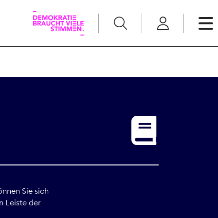
English
Kommunikation
Medienpolitik
t
Nachwuchs
Pressefreiheit
önnen Sie sich
n Leiste der
Recht