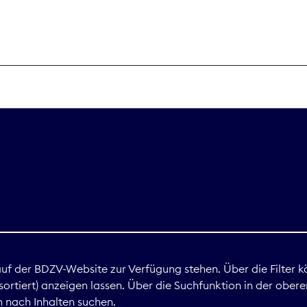
THEMEN
Digitales
Marktdaten
Nachhaltigkei
Nova Award
land
 auf der BDZV-Website zur Verfügung stehen. Über die Filter k
ortiert) anzeigen lassen. Über die Suchfunktion in der obere
Print
 nach Inhalten suchen.