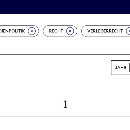
Tarifpolitik
Wächterpreis
IENPOLITIK
RECHT
VERLEGERRECHT
JAHR
1