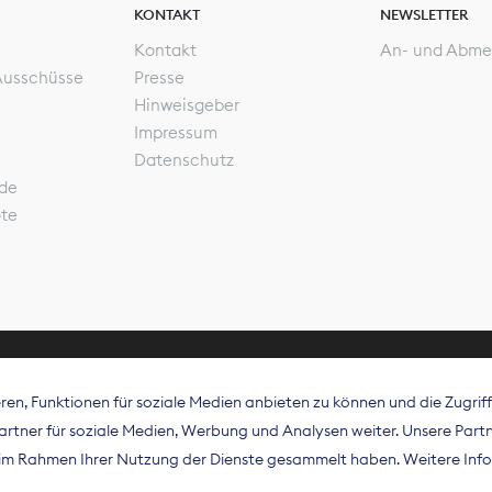
KONTAKT
NEWSLETTER
Kontakt
An- und Abme
Ausschüsse
Presse
Hinweisgeber
Impressum
Datenschutz
de
ote
en, Funktionen für soziale Medien anbieten zu können und die Zugri
rband Digitalpublisher und Zeitungsverleger (BDZV) vert
tner für soziale Medien, Werbung und Analysen weiter. Unsere Partne
isation die Interessen der Zeitungsverlage und digitalen
e im Rahmen Ihrer Nutzung der Dienste gesammelt haben. Weitere Info
 und auf EU-Ebene.