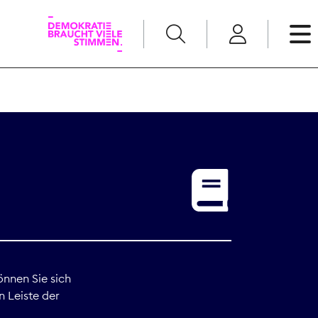
English
Kommunikation
Medienpolitik
t
Nachwuchs
Pressefreiheit
önnen Sie sich
n Leiste der
Recht