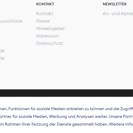
KONTAKT
NEWSLETTER
Kontakt
An- und Abme
Ausschüsse
Presse
Hinweisgeber
Impressum
Datenschutz
de
ote
en, Funktionen für soziale Medien anbieten zu können und die Zugri
rband Digitalpublisher und Zeitungsverleger (BDZV) vert
tner für soziale Medien, Werbung und Analysen weiter. Unsere Partne
isation die Interessen der Zeitungsverlage und digitalen
e im Rahmen Ihrer Nutzung der Dienste gesammelt haben. Weitere Info
 und auf EU-Ebene.