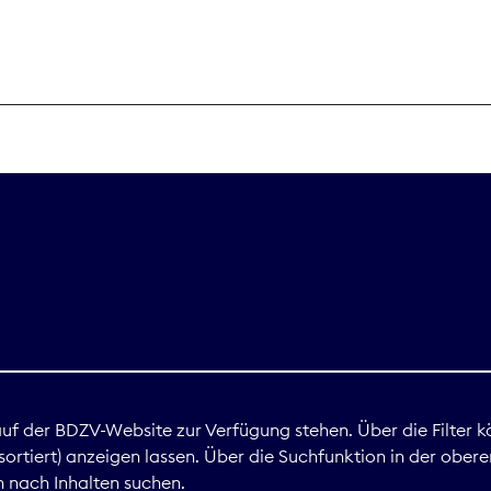
THEMEN
Digitales
Marktdaten
Nachhaltigkei
Nova Award
land
 auf der BDZV-Website zur Verfügung stehen. Über die Filter k
ortiert) anzeigen lassen. Über die Suchfunktion in der obere
Print
 nach Inhalten suchen.