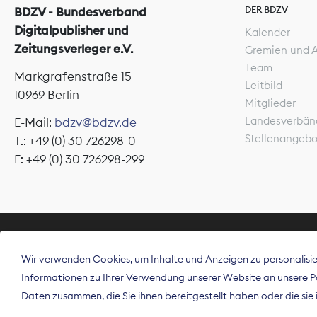
DER BDZV
BDZV - Bundesverband
Digitalpublisher und
Kalender
Zeitungsverleger e.V.
Gremien und 
Team
Markgrafenstraße 15
Leitbild
10969 Berlin
Mitglieder
Landesverbän
E-Mail:
bdzv@bdzv.de
Stellenangeb
T.: +49 (0) 30 726298-0
F: +49 (0) 30 726298-299
ÜBER UNS
Wir verwenden Cookies, um Inhalte und Anzeigen zu personalisier
Der Bundesve
Informationen zu Ihrer Verwendung unserer Website an unsere Par
Spitzenorgan
Daten zusammen, die Sie ihnen bereitgestellt haben oder die si
Deutschland