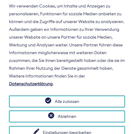
Wir verwenden Cookies, um Inhalte und Anzeigen zu
personalisieren, Funktionen für soziale Medien anbieten zu
können und die Zugriffe auf unserer Website zu analysieren.
Außerdem geben wir Informationen zu Ihrer Verwendung
unserer Website an unsere Partner für soziale Medien,
Werbung und Analysen weiter. Unsere Partner führen diese
Informationen möglicherweise mit weiteren Daten
ÜBER UNS
zusammen, die Sie ihnen bereitgestellt haben oder die sie im
Der Bundesverband Digitalpublisher und
Rahmen Ihrer Nutzung der Dienste gesammelt haben.
Zeitungsverleger (BDZV) vertritt als
Weitere Informationen finden Sie in der
Spitzenorganisation die Interessen der
Datenschutzerklärung
.
Zeitungsverlage und digitalen Publisher in
Deutschland und auf EU-Ebene.
Alle zulassen
Ablehnen
Einstellungen bearbeiten