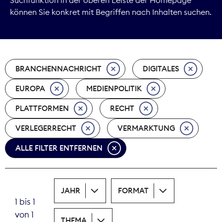
können Sie konkret mit Begriffen nach Inhalten suchen.
Marktdaten
Medienpolitik
BRANCHENNACHRICHT
DIGITALES
Nachhaltigkeit
EUROPA
MEDIENPOLITIK
Nachwuchs
PLATTFORMEN
RECHT
Nova Award
VERLEGERRECHT
VERMARKTUNG
Pressefreiheit
ALLE FILTER ENTFERNEN
Print
JAHR
FORMAT
Recht
1 bis 1
von 1
Tarifpolitik
THEMA