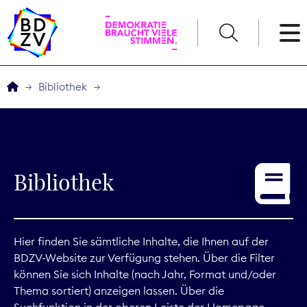
English
Bibliothek
Der BDZV
Veranstaltungen
Bibliothek
Service
THEMEN
Hier finden Sie sämtliche Inhalte, die Ihnen auf der
BDZV-Website zur Verfügung stehen. Über die Filter
Digitales
können Sie sich Inhalte (nach Jahr, Format und/oder
Thema sortiert) anzeigen lassen. Über die
Kommunikation
Suchfunktion in der oberen Leiste der Homepage