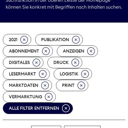
können Sie konkret mit Begriffen nach Inhalten suchen.
Marktdaten
Medienpolitik
2021
PUBLIKATION
Nachhaltigkeit
ABONNEMENT
ANZEIGEN
Nachwuchs
DIGITALES
DRUCK
Nova Award
LESERMARKT
LOGISTIK
Pressefreiheit
MARKTDATEN
PRINT
VERMARKTUNG
Print
ALLE FILTER ENTFERNEN
Recht
Tarifpolitik