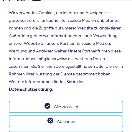
Wir verwenden Cookies, um Inhalte und Anzeigen zu
personalisieren, Funktionen für soziale Medien anbieten zu
können und die Zugriffe auf unserer Website zu analysieren.
Außerdem geben wir Informationen zu Ihrer Verwendung
unserer Website an unsere Partner für soziale Medien,
Werbung und Analysen weiter. Unsere Partner führen diese
Informationen möglicherweise mit weiteren Daten
ÜBER UNS
zusammen, die Sie ihnen bereitgestellt haben oder die sie im
Der Bundesverband Digitalpublisher und
Rahmen Ihrer Nutzung der Dienste gesammelt haben.
Zeitungsverleger (BDZV) vertritt als
Weitere Informationen finden Sie in der
Spitzenorganisation die Interessen der
Datenschutzerklärung
.
Zeitungsverlage und digitalen Publisher in
Deutschland und auf EU-Ebene.
Alle zulassen
Ablehnen