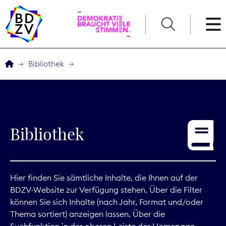
English
Bibliothek
Der BDZV
Veranstaltungen
Bibliothek
Service
THEMEN
Hier finden Sie sämtliche Inhalte, die Ihnen auf der
BDZV-Website zur Verfügung stehen. Über die Filter
Digitales
können Sie sich Inhalte (nach Jahr, Format und/oder
Thema sortiert) anzeigen lassen. Über die
Kommunikation
Suchfunktion in der oberen Leiste der Homepage