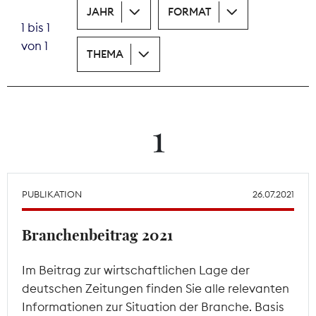
JAHR
FORMAT
1 bis 1
Theodor-Wolff-Preis
von 1
THEMA
Wächterpreis
ALLE THEMEN
1
Mitgliederbereich
PUBLIKATION
26.07.2021
Branchenbeitrag 2021
Im Beitrag zur wirtschaftlichen Lage der
deutschen Zeitungen finden Sie alle relevanten
Informationen zur Situation der Branche. Basis