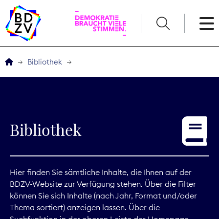
English
Bibliothek
Der BDZV
Veranstaltungen
Bibliothek
Service
THEMEN
Hier finden Sie sämtliche Inhalte, die Ihnen auf der
BDZV-Website zur Verfügung stehen. Über die Filter
Digitales
können Sie sich Inhalte (nach Jahr, Format und/oder
Thema sortiert) anzeigen lassen. Über die
Kommunikation
Suchfunktion in der oberen Leiste der Homepage