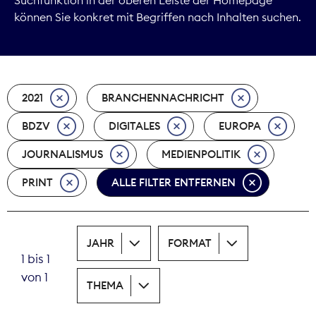
können Sie konkret mit Begriffen nach Inhalten suchen.
Marktdaten
Medienpolitik
2021
BRANCHENNACHRICHT
Nachhaltigkeit
BDZV
DIGITALES
EUROPA
Nachwuchs
JOURNALISMUS
MEDIENPOLITIK
Nova Award
PRINT
ALLE FILTER ENTFERNEN
Pressefreiheit
Print
JAHR
FORMAT
1 bis 1
Recht
von 1
THEMA
Tarifpolitik