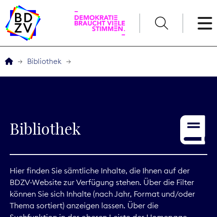
English
Bibliothek
Der BDZV
Veranstaltungen
Bibliothek
Service
THEMEN
Hier finden Sie sämtliche Inhalte, die Ihnen auf der
BDZV-Website zur Verfügung stehen. Über die Filter
Digitales
können Sie sich Inhalte (nach Jahr, Format und/oder
Thema sortiert) anzeigen lassen. Über die
Kommunikation
Suchfunktion in der oberen Leiste der Homepage