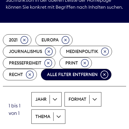
können Sie konkret mit Begriffen nach Inhalten suchen.
Marktdaten
Medienpolitik
2021
EUROPA
Nachhaltigkeit
JOURNALISMUS
MEDIENPOLITIK
Nachwuchs
PRESSEFREIHEIT
PRINT
Nova Award
RECHT
ALLE FILTER ENTFERNEN
Pressefreiheit
Print
JAHR
FORMAT
1 bis 1
Recht
von 1
THEMA
Tarifpolitik