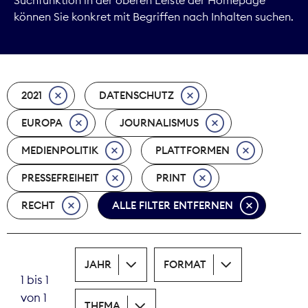
können Sie konkret mit Begriffen nach Inhalten suchen.
Marktdaten
Medienpolitik
2021
DATENSCHUTZ
Nachhaltigkeit
EUROPA
JOURNALISMUS
Nachwuchs
MEDIENPOLITIK
PLATTFORMEN
Nova Award
PRESSEFREIHEIT
PRINT
Pressefreiheit
RECHT
ALLE FILTER ENTFERNEN
Print
JAHR
FORMAT
Recht
1 bis 1
von 1
Tarifpolitik
THEMA