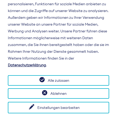
personalisieren, Funktionen für soziale Medien anbieten zu
können und die Zugriffe auf unserer Website zu analysieren.
Außerdem geben wir Informationen zu Ihrer Verwendung
unserer Website an unsere Partner für soziale Medien,
Werbung und Analysen weiter. Unsere Partner führen diese
Informationen möglicherweise mit weiteren Daten
ÜBER UNS
zusammen, die Sie ihnen bereitgestellt haben oder die sie im
Der Bundesverband Digitalpublisher und
Rahmen Ihrer Nutzung der Dienste gesammelt haben.
Zeitungsverleger (BDZV) vertritt als
Weitere Informationen finden Sie in der
Spitzenorganisation die Interessen der
Datenschutzerklärung
.
Zeitungsverlage und digitalen Publisher in
Deutschland und auf EU-Ebene.
Alle zulassen
Ablehnen
Einstellungen bearbeiten
© 2026 BDZV. All rights reserved.