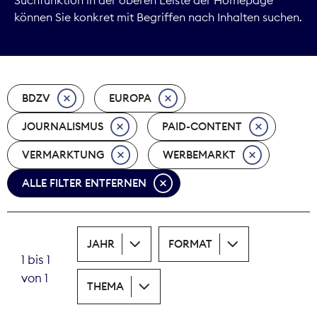
können Sie konkret mit Begriffen nach Inhalten suchen.
Marktdaten
Medienpolitik
BDZV
EUROPA
Nachhaltigkeit
JOURNALISMUS
PAID-CONTENT
Nachwuchs
VERMARKTUNG
WERBEMARKT
Nova Award
ALLE FILTER ENTFERNEN
Pressefreiheit
Print
JAHR
FORMAT
1 bis 1
Recht
von 1
THEMA
Tarifpolitik