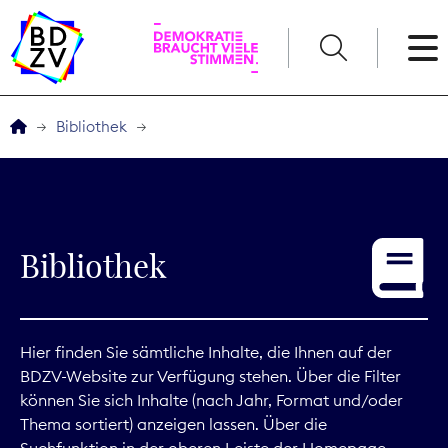
English
Bibliothek
Der BDZV
Veranstaltungen
Bibliothek
Service
THEMEN
Hier finden Sie sämtliche Inhalte, die Ihnen auf der
BDZV-Website zur Verfügung stehen. Über die Filter
Digitales
können Sie sich Inhalte (nach Jahr, Format und/oder
Thema sortiert) anzeigen lassen. Über die
Kommunikation
Suchfunktion in der oberen Leiste der Homepage