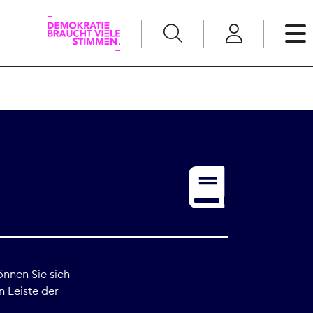
English
Kommunikation
Medienpolitik
t
Nachwuchs
Pressefreiheit
önnen Sie sich
n Leiste der
Recht