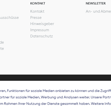
KONTAKT
NEWSLETTER
Kontakt
An- und Abme
Ausschüsse
Presse
Hinweisgeber
Impressum
Datenschutz
de
ote
en, Funktionen für soziale Medien anbieten zu können und die Zugri
rband Digitalpublisher und Zeitungsverleger (BDZV) vert
tner für soziale Medien, Werbung und Analysen weiter. Unsere Partne
isation die Interessen der Zeitungsverlage und digitalen
e im Rahmen Ihrer Nutzung der Dienste gesammelt haben. Weitere Info
 und auf EU-Ebene.