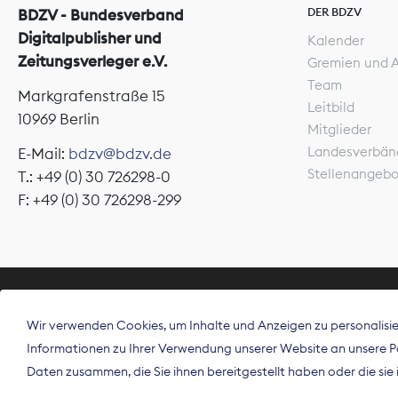
DER BDZV
BDZV - Bundesverband
Digitalpublisher und
Kalender
Zeitungsverleger e.V.
Gremien und 
Team
Markgrafenstraße 15
Leitbild
10969 Berlin
Mitglieder
Landesverbän
E-Mail:
bdzv@bdzv.de
Stellenangeb
T.: +49 (0) 30 726298-0
F: +49 (0) 30 726298-299
ÜBER UNS
Wir verwenden Cookies, um Inhalte und Anzeigen zu personalisier
Der Bundesve
Informationen zu Ihrer Verwendung unserer Website an unsere Par
Spitzenorgan
Daten zusammen, die Sie ihnen bereitgestellt haben oder die si
Deutschland