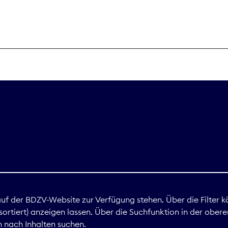
THEMEN
Digitales
Marktdaten
Nachhaltigkei
Nova Award
land
 auf der BDZV-Website zur Verfügung stehen. Über die Filter k
ortiert) anzeigen lassen. Über die Suchfunktion in der obere
Print
 nach Inhalten suchen.