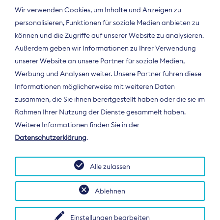
Wir verwenden Cookies, um Inhalte und Anzeigen zu
personalisieren, Funktionen für soziale Medien anbieten zu
können und die Zugriffe auf unserer Website zu analysieren.
Außerdem geben wir Informationen zu Ihrer Verwendung
unserer Website an unsere Partner für soziale Medien,
Werbung und Analysen weiter. Unsere Partner führen diese
Informationen möglicherweise mit weiteren Daten
ÜBER UNS
zusammen, die Sie ihnen bereitgestellt haben oder die sie im
Der Bundesverband Digitalpublisher und
Rahmen Ihrer Nutzung der Dienste gesammelt haben.
Zeitungsverleger (BDZV) vertritt als
Weitere Informationen finden Sie in der
Spitzenorganisation die Interessen der
Datenschutzerklärung
.
Zeitungsverlage und digitalen Publisher in
Deutschland und auf EU-Ebene.
Alle zulassen
Ablehnen
Einstellungen bearbeiten