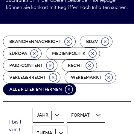
können Sie konkret mit Begriffen nach Inhalten suchen.
Marktdaten
Medienpolitik
BRANCHENNACHRICHT
BDZV
Nachhaltigkeit
EUROPA
MEDIENPOLITIK
Nachwuchs
PAID-CONTENT
RECHT
Nova Award
VERLEGERRECHT
WERBEMARKT
Pressefreiheit
ALLE FILTER ENTFERNEN
Print
JAHR
FORMAT
Recht
1 bis 1
von 1
Tarifpolitik
THEMA