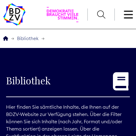
English
Bibliothek
Der BDZV
Veranstaltungen
Bibliothek
Service
THEMEN
Hier finden Sie sämtliche Inhalte, die Ihnen auf der
BDZV-Website zur Verfügung stehen. Über die Filter
Digitales
können Sie sich Inhalte (nach Jahr, Format und/oder
Thema sortiert) anzeigen lassen. Über die
Kommunikation
Suchfunktion in der oberen Leiste der Homepage