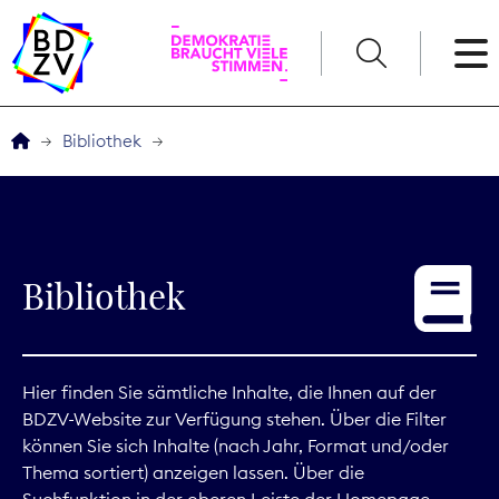
English
Bibliothek
Der BDZV
Veranstaltungen
Bibliothek
Service
THEMEN
Hier finden Sie sämtliche Inhalte, die Ihnen auf der
BDZV-Website zur Verfügung stehen. Über die Filter
Digitales
können Sie sich Inhalte (nach Jahr, Format und/oder
Thema sortiert) anzeigen lassen. Über die
Kommunikation
Suchfunktion in der oberen Leiste der Homepage