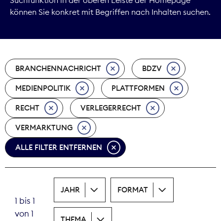
können Sie konkret mit Begriffen nach Inhalten suchen.
Marktdaten
Medienpolitik
BRANCHENNACHRICHT
BDZV
Nachhaltigkeit
MEDIENPOLITIK
PLATTFORMEN
Nachwuchs
RECHT
VERLEGERRECHT
Nova Award
VERMARKTUNG
Pressefreiheit
ALLE FILTER ENTFERNEN
Print
JAHR
FORMAT
Recht
1 bis 1
von 1
Tarifpolitik
THEMA