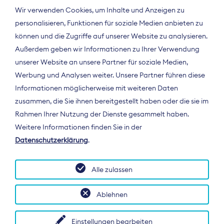
Wir verwenden Cookies, um Inhalte und Anzeigen zu
personalisieren, Funktionen für soziale Medien anbieten zu
können und die Zugriffe auf unserer Website zu analysieren.
Außerdem geben wir Informationen zu Ihrer Verwendung
unserer Website an unsere Partner für soziale Medien,
Werbung und Analysen weiter. Unsere Partner führen diese
Informationen möglicherweise mit weiteren Daten
ÜBER UNS
zusammen, die Sie ihnen bereitgestellt haben oder die sie im
Der Bundesverband Digitalpublisher und
Rahmen Ihrer Nutzung der Dienste gesammelt haben.
Zeitungsverleger (BDZV) vertritt als
Weitere Informationen finden Sie in der
Spitzenorganisation die Interessen der
Datenschutzerklärung
.
Zeitungsverlage und digitalen Publisher in
Deutschland und auf EU-Ebene.
Alle zulassen
Ablehnen
Einstellungen bearbeiten